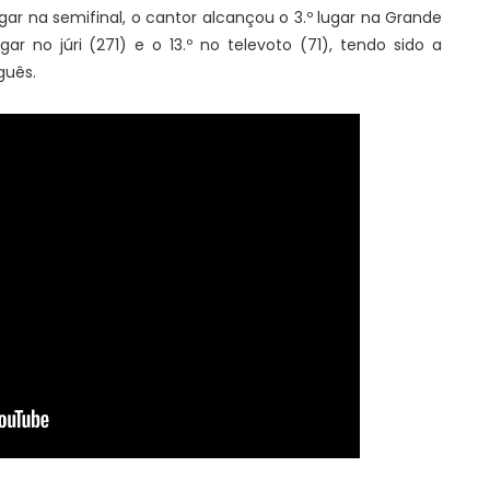
ar na semifinal, o cantor alcançou o 3.º lugar na Grande
gar no júri (271) e o 13.º no televoto (71), tendo sido a
guês.