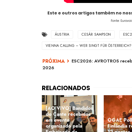
Este e outros artigos também no no
Fonte: Eurovo
ÁUSTRIA
CESÁR SAMPSON
ESC2
VIENNA CALLING – WER SINGT FÜR ÖSTERREICH?
ESC2026: AVROTROS recebeu
2026
[AO VIVO] Bandidos
do Cante recebidos
em evento
OGAE Poll
organizado pela
Finlândia 
Embaixada da
12 pontos