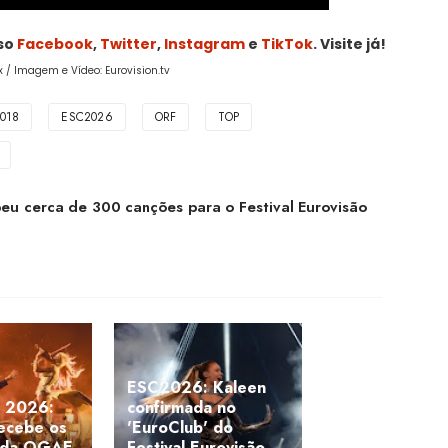
sso
Facebook
,
Twitter
,
Instagram
e
TikTok
. Visite já!
ix / Imagem e Vídeo: Eurovision.tv
018
ESC2026
ORF
TOP
 cerca de 300 canções para o Festival Eurovisão
ESC2026: Kaleen
 2026:
confirmada no
recebe os
'EuroClub' do
 da OGAE
Festival Eurovisão