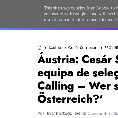
Início
Sobre a equipa
Contactos
Po
This site uses cookies from Google to de
are shared with Google along with perfo
ESC2027
JESC2026
F
statistics, and to detect and address a
Áustria
Cesár Sampson
ESC201
Áustria: Cesár
equipa de sele
Calling – Wer s
Österreich?'
Por
ESC Portugal Geral
a
setembro 28,