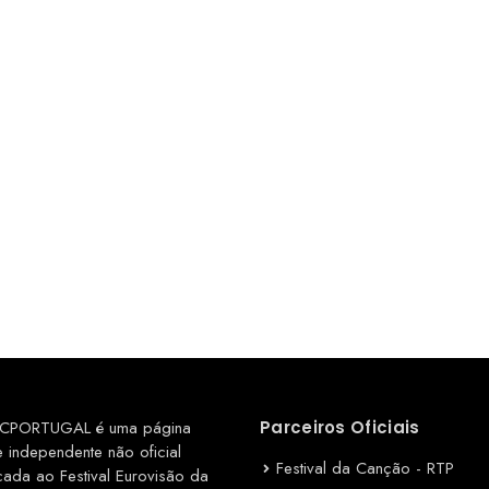
CPORTUGAL é uma página
Parceiros Oficiais
e independente não oficial
Festival da Canção - RTP
cada ao Festival Eurovisão da