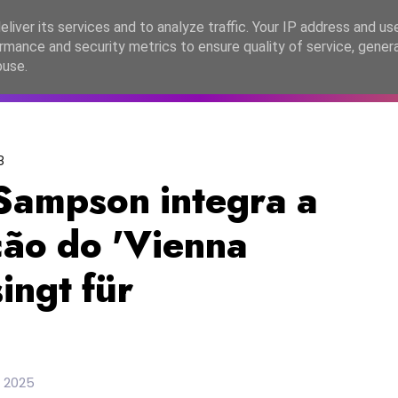
lítica de Privacidade
liver its services and to analyze traffic. Your IP address and us
rmance and security metrics to ensure quality of service, gene
C2026
EASC2026
PORTUGAL
LANÇAMENTOS
ESPE
buse.
8
 Sampson integra a
ção do 'Vienna
ingt für
 2025