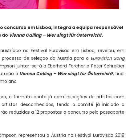
no concurso em Lisboa, integra a equipa responsável
s do
Vienna Calling – Wer singt für Österreich?
.
ustríaco no Festival Eurovisão em Lisboa, revelou, em
o processo de seleção da Áustria para o
Eurovision Song
mpson juntar-se-à a Eberhard Forcher e Peter Schreiber
putarão o
Vienna Calling – Wer singt für Österreich?
, final
imo ano.
bro, o formato conta já com inscrições de artistas com
artistas desconhecidos, tendo o comité já iniciado a
serão reduzidas a 12 propostas a concurso pelo passaporte
ampson representou a Áustria no Festival Eurovisão 2018