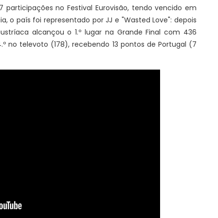
7 participações no Festival Eurovisão, tendo vencido em
eia, o país foi representado por JJ e "Wasted Love": depois
 austríaca alcançou o 1.º lugar na Grande Final com 436
o 4.º no televoto (178), recebendo 13 pontos de Portugal (7