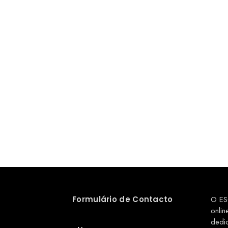
Formulário de Contacto
O ES
onlin
dedi