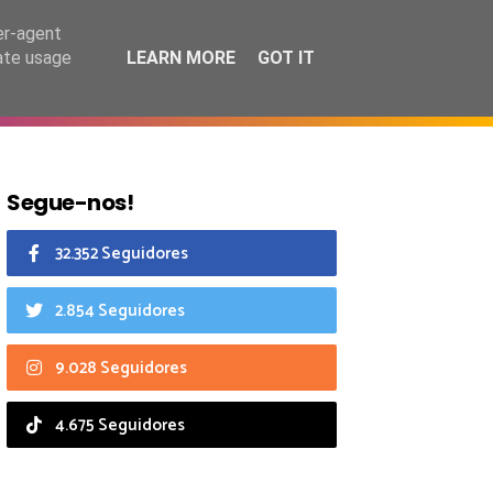
8 agosto 2026
er-agent
rate usage
LEARN MORE
GOT IT
CIAIS
CALENDÁRIO
Segue-nos!
32.352 Seguidores
2.854 Seguidores
9.028 Seguidores
4.675 Seguidores