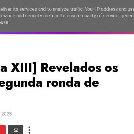
lítica de Privacidade
liver its services and to analyze traffic. Your IP address and us
rmance and security metrics to ensure quality of service, gene
C2026
EASC2026
PORTUGAL
LANÇAMENTOS
ESPE
buse.
a XIII] Revelados os
segunda ronda de
 2025