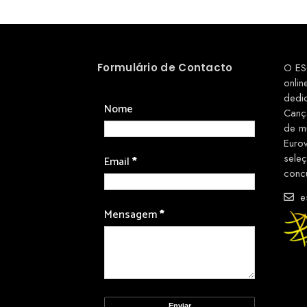
Formulário de Contacto
O ES
onlin
dedi
Nome
Canç
de m
Euro
sele
Email
*
conc
es
Mensagem
*