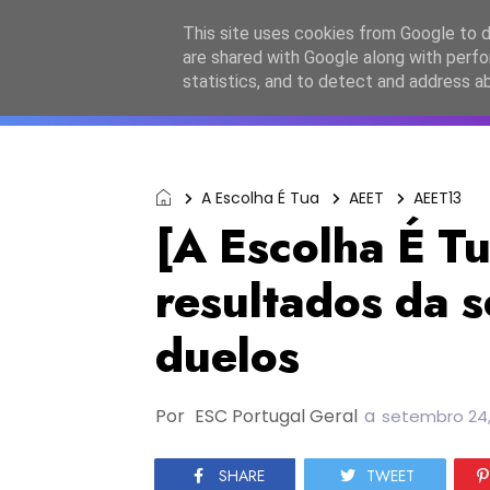
Início
Sobre a equipa
Contactos
Po
This site uses cookies from Google to de
are shared with Google along with perfo
ESC2027
JESC2026
F
statistics, and to detect and address a
A Escolha É Tua
AEET
AEET13
[A Escolha É Tu
resultados da 
duelos
Por
ESC Portugal Geral
a
setembro 24,
SHARE
TWEET