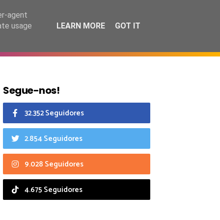
6 agosto 2026
er-agent
rate usage
LEARN MORE
GOT IT
CIAIS
CALENDÁRIO
Segue-nos!
32.352 Seguidores
2.854 Seguidores
9.028 Seguidores
4.675 Seguidores