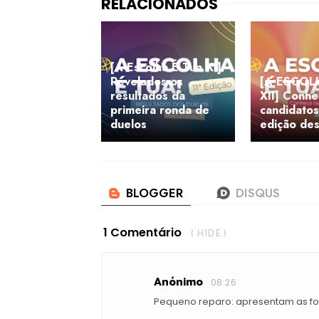
[A Escolha É Tua XI]
Revelados os
[A ESCOL
resultados da
XII] Conhe
primeira ronda de
candidatos
duelos
edição de
1 Comentário
( HIDE )
Anónimo
08:26
Pequeno reparo: apresentam as fo