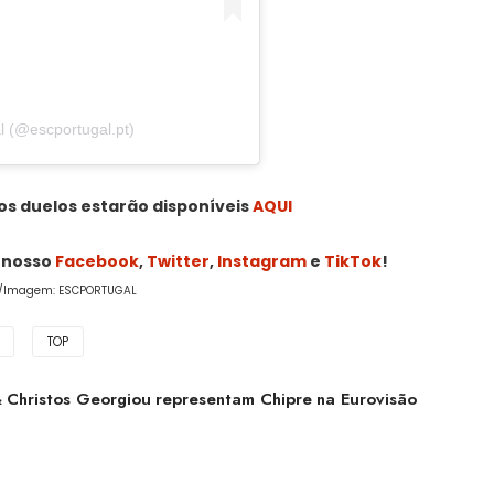
l (@escportugal.pt)
os duelos estarão disponíveis
AQUI
o nosso
Facebook
,
Twitter
,
Instagram
e
TikTok
!
e/Imagem: ESCPORTUGAL
3
TOP
& Christos Georgiou representam Chipre na Eurovisão