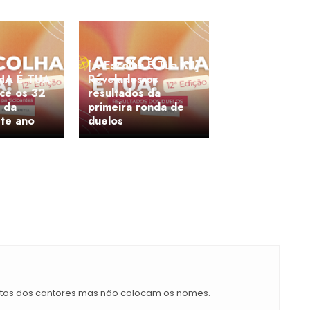
[A Escolha É Tua XII]
HA É TUA
Revelados os
ce os 32
resultados da
 da
primeira ronda de
ste ano
duelos
tos dos cantores mas não colocam os nomes.