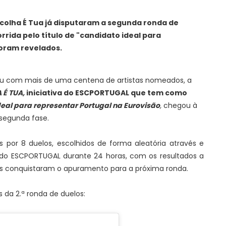
Escolha É Tua já disputaram a segunda ronda de
rida pelo título de "candidato ideal para
foram revelados.
ou com mais de uma centena de artistas nomeados, a
 É TUA,
iniciativa do ESCPORTUGAL que tem como
deal para representar Portugal na Eurovisão
,
chegou à
segunda fase.
os por 8 duelos, escolhidos de forma aleatória através e
do ESCPORTUGAL durante 24 horas, com os resultados a
es conquistaram o apuramento para a próxima ronda.
 da 2.ª ronda de duelos: