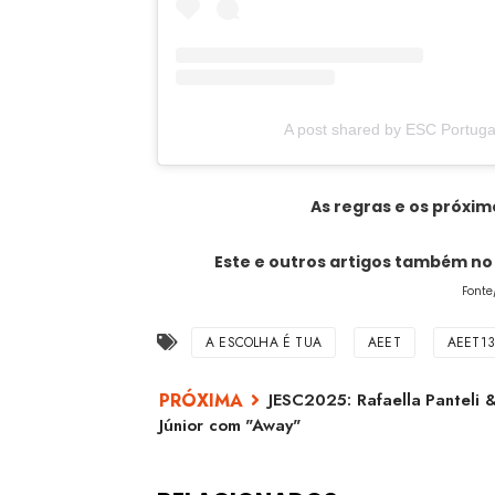
A post shared by ESC Portuga
As regras e os próxim
Este e outros artigos também n
Font
A ESCOLHA É TUA
AEET
AEET1
JESC2025: Rafaella Panteli 
Júnior com "Away"