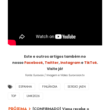
Este e outros artigos também no
nosso
Facebook
,
Twitter
,
Instagram
e
TikTok
.
Visite já!
Fonte: Eurovoix / Imagem e Vídeo: Eurovision.tv
ESPANHA
FINLÂNDIA
SERGIO JAEN
TOP
UMK2026
[CONFIRMADO] Viena recebe o