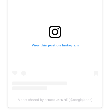
View this post on Instagram
A post shared by sᴇʀɢɪᴏ ᴊᴀᴇɴ 📽 (@sergiojaeen)