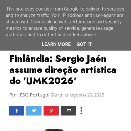
Início
7 agosto 2026
This site uses cookies from Google to deliver its services
and to analyze traffic. Your IP address and user-agent are
shared with Google along with performance and security
metrics to ensure quality of service, generate usage
statistics, and to detect and address abuse.
LEARN MORE
GOT IT
Espanha
Finlândia
Sergio Jaen
Finlândia: Sergio Jaén
assume direção artística
do 'UMK2026'
Por
ESC Portugal Geral
a
agosto 20, 2025