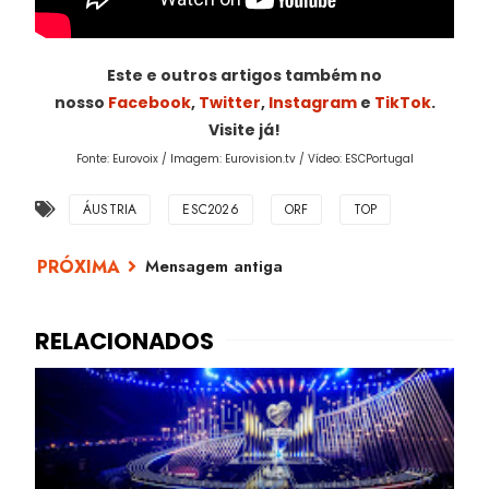
Este e outros artigos também no
nosso
Facebook
,
Twitter
,
Instagram
e
TikTok
.
Visite já!
Fonte: Eurovoix / Imagem: Eurovision.tv / Vídeo: ESCPortugal
ÁUSTRIA
ESC2026
ORF
TOP
Mensagem antiga