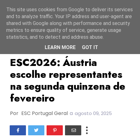
Início
6 agosto 2026
This site uses cookies from Google to deliver its services
and to analyze traffic. Your IP address and user-agent are
shared with Google along with performance and security
metrics to ensure quality of service, generate usage
statistics, and to detect and address abuse.
LEARN MORE
GOT IT
Áustria
ESC2026
ORF
ESC2026: Áustria
escolhe representantes
na segunda quinzena de
fevereiro
Por
ESC Portugal Geral
a
agosto 09, 2025