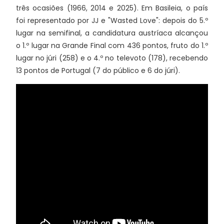
três ocasiões (1966, 2014 e 2025). Em Basileia, o país
foi representado por JJ e "Wasted Love": depois do 5.º
lugar na semifinal, a candidatura austríaca alcançou
o 1.º lugar na Grande Final com 436 pontos, fruto do 1.º
lugar no júri (258) e o 4.º no televoto (178), recebendo
13 pontos de Portugal (7 do público e 6 do júri).