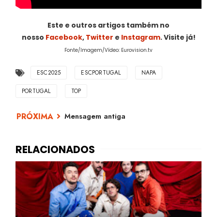
Este e outros artigos também no
nosso
Facebook
,
Twitter
e
Instagram
. Visite já!
Fonte/Imagem/Vídeo: Eurovision.tv
ESC2025
ESCPORTUGAL
NAPA
PORTUGAL
TOP
Mensagem antiga