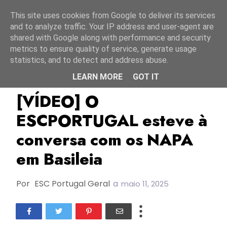
Início
7 agosto 2026
This site uses cookies from Google to deliver its services
and to analyze traffic. Your IP address and user-agent are
shared with Google along with performance and security
metrics to ensure quality of service, generate usage
statistics, and to detect and address abuse.
LEARN MORE
GOT IT
ESC2025
Escportugal
Napa
[VÍDEO] O
ESCPORTUGAL esteve à
conversa com os NAPA
em Basileia
Por
ESC Portugal Geral
a
maio 11, 2025