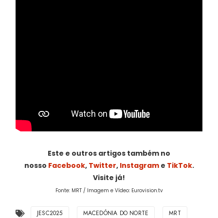
Este e outros artigos também no
nosso
Facebook
,
Twitter
,
Instagram
e
TikTok
.
Visite já!
Fonte: MRT / Imagem e Vídeo: Eurovision.tv
JESC2025
MACEDÓNIA DO NORTE
MRT