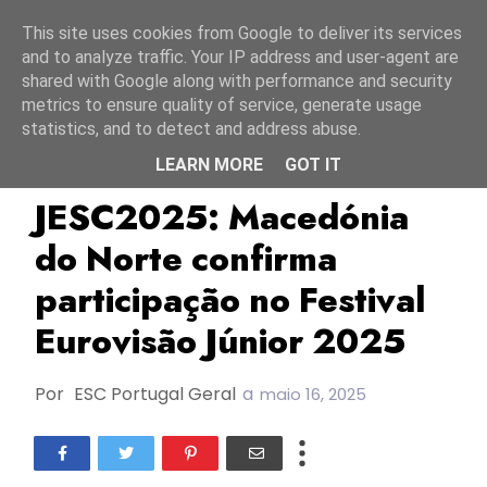
Início
8 agosto 2026
This site uses cookies from Google to deliver its services
and to analyze traffic. Your IP address and user-agent are
shared with Google along with performance and security
metrics to ensure quality of service, generate usage
statistics, and to detect and address abuse.
LEARN MORE
GOT IT
JESC2025
Macedónia Do Norte
MRT
JESC2025: Macedónia
do Norte confirma
participação no Festival
Eurovisão Júnior 2025
Por
ESC Portugal Geral
a
maio 16, 2025