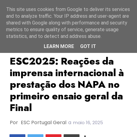
Início
9 agosto 2026
This site uses cookies from Google to deliver its services
and to analyze traffic. Your IP address and user-agent are
shared with Google along with performance and security
metrics to ensure quality of service, generate usage
statistics, and to detect and address abuse.
LEARN MORE
GOT IT
ESC2025
Napa
Portugal
ESC2025: Reações da
imprensa internacional à
prestação dos NAPA no
primeiro ensaio geral da
Final
Por
ESC Portugal Geral
a
maio 16, 2025