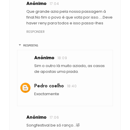
Anónimo
17:04
Que grande azia pela nossa passagem á
final.No fim o povo é que vota por isso.....Deve
haver reny para todos e isso passa-lhes
RESPONDER
RESPOSTAS
Anónimo
18:09
Sim o outro lá muito aziado, as casas
de apostas uma piada.
Pedro coelho
18:40
Exactamente
Anónimo
17:06
Songfestival.be só ranço...🤣