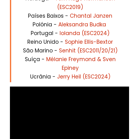
(ESC2019)
Países Baixos -
Chantal Janzen
Polónia -
Aleksandra Budka
Portugal -
Iolanda (ESC2024)
Reino Unido -
Sophie Ellis-Bextor
São Marino -
Senhit (ESC2011/20/21)
Suíça -
Mélanie Freymond & Sven
Epiney
Ucrânia -
Jerry Heil (ESC2024)