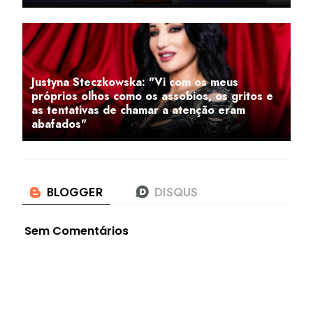
Justyna Steczkowska: "Vi com os meus
próprios olhos como os assobios, os gritos e
as tentativas de chamar a atenção eram
abafados"
Sem Comentários