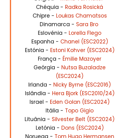
Chéquia -
Radka Rosická
Chipre -
Loukas Chamatsos
Dinamarca -
Sara Bro
Eslovénia -
Lorella Flego
Espanha -
Chanel (ESC2022)
Estónia -
Estoni Kohver (ESC2024)
França -
Émilie Mazoyer
Geórgia -
Nutsa Buzaladze
(ESC2024)
Irlanda -
Nicky Byrne (ESC2016)
Islândia -
Hera Bjork (ESC2010/24)
Israel -
Eden Golan (ESC2024)
Itália -
Topo Gigio
Lituânia -
Silvester Belt (ESC2024)
Letónia -
Dons (ESC2024)
Noruega -
Tom Hugo Hermansen