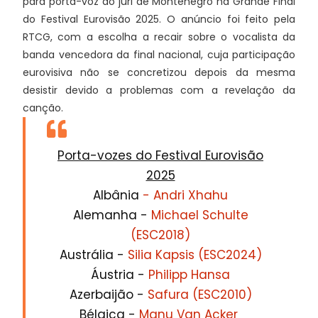
para porta-voz do júri de Montenegro na Grande Final
do Festival Eurovisão 2025. O anúncio foi feito pela
RTCG, com a escolha a recair sobre o vocalista da
banda vencedora da final nacional, cuja participação
eurovisiva não se concretizou depois da mesma
desistir devido a problemas com a revelação da
canção.
Porta-vozes do Festival Eurovisão
2025
Albânia
- Andri Xhahu
Alemanha -
Michael Schulte
(ESC2018)
Austrália -
Silia Kapsis (ESC2024)
Áustria -
Philipp Hansa
Azerbaijão -
Safura (ESC2010)
Bélgica -
Manu Van Acker