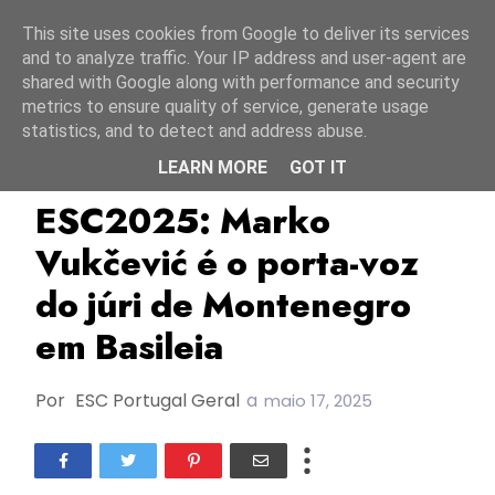
Início
10 agosto 2026
This site uses cookies from Google to deliver its services
and to analyze traffic. Your IP address and user-agent are
shared with Google along with performance and security
metrics to ensure quality of service, generate usage
statistics, and to detect and address abuse.
LEARN MORE
GOT IT
ESC2025
Marko Vukčević
Montenegro
ESC2025: Marko
Vukčević é o porta-voz
do júri de Montenegro
em Basileia
Por
ESC Portugal Geral
a
maio 17, 2025