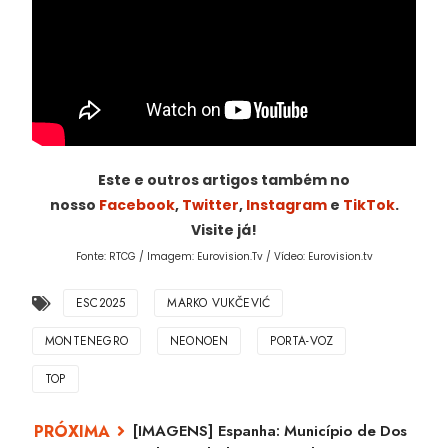
Este e outros artigos também no
nosso
Facebook
,
Twitter
,
Instagram
e
TikTok
.
Visite já!
Fonte: RTCG / Imagem: Eurovision.Tv / Vídeo: Eurovision.tv
ESC2025
MARKO VUKČEVIĆ
MONTENEGRO
NEONOEN
PORTA-VOZ
TOP
[IMAGENS] Espanha: Município de Dos