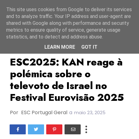
Início
6 agosto 2026
This site uses cookies from Google to deliver its services
and to analyze traffic. Your IP address and user-agent are
shared with Google along with performance and security
metrics to ensure quality of service, generate usage
statistics, and to detect and address abuse.
LEARN MORE
GOT IT
ESC2025
Israel
KAN
ESC2025: KAN reage à
polémica sobre o
televoto de Israel no
Festival Eurovisão 2025
Por
ESC Portugal Geral
a
maio 23, 2025