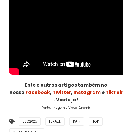
Este e outros artigos também no
nosso
Facebook
,
Twitter
,
Instagram
e
TikTok
. Visite já!
Fonte, Imagem e Vídeo: Euromix
ESC2025
ISRAEL
KAN
TOP