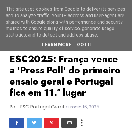
Início
10 agosto 2026
This site uses cookies from Google to deliver its services
and to analyze traffic. Your IP address and user-agent are
shared with Google along with performance and security
metrics to ensure quality of service, generate usage
statistics, and to detect and address abuse.
LEARN MORE
GOT IT
ESC2025
França
Louane
ESC2025: França vence
a 'Press Poll' do primeiro
ensaio geral e Portugal
fica em 11.º lugar
Por
ESC Portugal Geral
a
maio 16, 2025