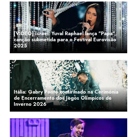
[VÍDEO] Israel: Yuval Raphael lança "Papa",
canção submetida para o Festival Eurovisão
2025
Itália: Gabry Ponte confirmado na Cerimónia
de Encerramento dos Jogos Olímpicos de
Inverno 2026