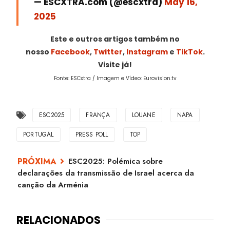
— ESCXTRA.com (@escxtra)
May 16,
2025
Este e outros artigos também no
nosso
Facebook
,
Twitter
,
Instagram
e
TikTok
.
Visite já!
Fonte: ESCxtra / Imagem e Vídeo: Eurovision.tv
ESC2025
FRANÇA
LOUANE
NAPA
PORTUGAL
PRESS POLL
TOP
ESC2025: Polémica sobre
declarações da transmissão de Israel acerca da
canção da Arménia