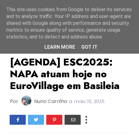
Início
7 agosto 2026
This site uses cookies from Google to deliver its services
and to analyze traffic. Your IP address and user-agent are
shared with Google along with performance and security
metrics to ensure quality of service, generate usage
statistics, and to detect and address abuse.
LEARN MORE
GOT IT
ESC2025
Eurovillage
Napa
[AGENDA] ESC2025:
NAPA atuam hoje no
EuroVillage em Basileia
Por
Nuno Carrilho
a
maio 10, 2025