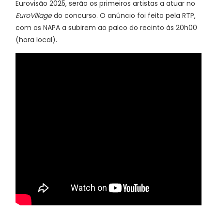
Eurovisão 2025, serão os primeiros artistas a atuar no
EuroVillage
do concurso. O anúncio foi feito pela RTP,
com os NAPA a subirem ao palco do recinto às 20h00
(hora local).