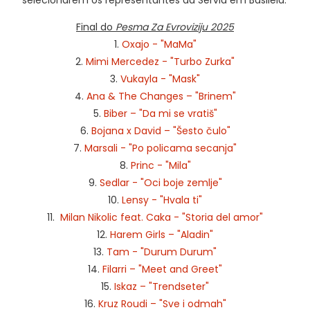
selecionarem os representantes da Sérvia em Basileia.
Final do
Pesma Za Evroviziju 2025
1.
Oxajo - "MaMa"
2.
Mimi Mercedez - "Turbo Zurka"
3.
Vukayla - "Mask"
4.
Ana & The Changes – "Brinem"
5.
Biber – "Da mi se vratiš"
6.
Bojana x David – "Šesto čulo"
7.
Marsali - "Po policama secanja"
8.
Princ - "Mila"
9.
Sedlar - "Oci boje zemlje"
10.
Lensy - "Hvala ti"
11.
Milan Nikolic feat. Caka - "Storia del amor"
12.
Harem Girls – "Aladin"
13.
Tam - "Durum Durum"
14.
Filarri – "Meet and Greet"
15.
Iskaz – "Trendseter"
16.
Kruz Roudi – "Sve i odmah"