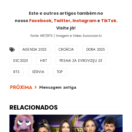
Este e outros artigos também no
nosso
Facebook
,
Twitter
,
Instagram
e
TikTok
.
Visite já!
Fonte: HRT/RTS / Imagem e Vídeo: Eurovision.tv
AGENDA 2025
CROÁCIA
DORA 2025
ESC2025
HRT
PESMA ZA EVROVIZIJU 25
RTS
SÉRVIA
TOP
Mensagem antiga