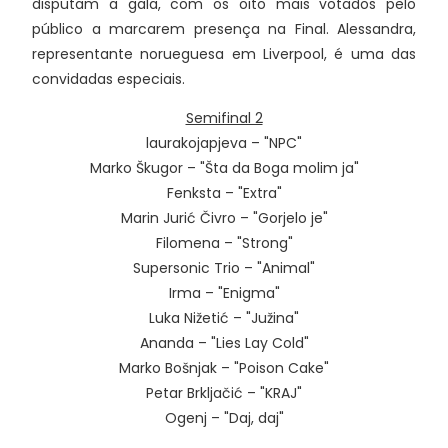
disputam a gala, com os oito mais votados pelo
público a marcarem presença na Final. Alessandra,
representante norueguesa em Liverpool, é uma das
convidadas especiais.
Semifinal 2
laurakojapjeva – "NPC"
Marko Škugor – "Šta da Boga molim ja"
Fenksta – "Extra"
Marin Jurić Čivro – "Gorjelo je"
Filomena – "Strong"
Supersonic Trio – "Animal"
Irma – "Enigma"
Luka Nižetić – "Južina"
Ananda – "Lies Lay Cold"
Marko Bošnjak – "Poison Cake"
Petar Brkljačić – "KRAJ"
Ogenj – "Daj, daj"