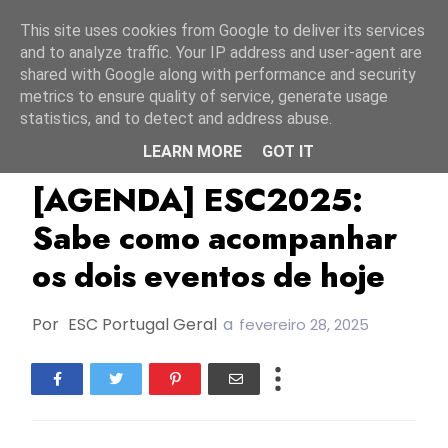
Início
8 agosto 2026
This site uses cookies from Google to deliver its services
and to analyze traffic. Your IP address and user-agent are
shared with Google along with performance and security
metrics to ensure quality of service, generate usage
statistics, and to detect and address abuse.
LEARN MORE
GOT IT
Agenda 2025
Croácia
DORA 2025
[AGENDA] ESC2025:
Sabe como acompanhar
os dois eventos de hoje
Por
ESC Portugal Geral
a
fevereiro 28, 2025