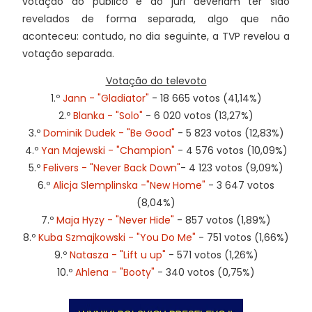
votação do público e do júri deveriam ter sido
revelados de forma separada, algo que não
aconteceu: contudo, no dia seguinte, a TVP revelou a
votação separada.
Votação do televoto
1.º
Jann - "Gladiator"
- 18 665 votos (41,14%)
2.º
Blanka - "Solo"
- 6 020 votos (13,27%)
3.º
Dominik Dudek - "Be Good"
- 5 823 votos (12,83%)
4.º
Yan Majewski - "Champion"
- 4 576 votos (10,09%)
5.º
Felivers - "Never Back Down"
- 4 123 votos (9,09%)
6.º
Alicja Slemplinska -"New Home"
- 3 647 votos
(8,04%)
7.º
Maja Hyzy - "Never Hide"
- 857 votos (1,89%)
8.º
Kuba Szmajkowski - "You Do Me"
- 751 votos (1,66%)
9.º
Natasza - "Lift u up"
- 571 votos (1,26%)
10.º
Ahlena - "Booty"
- 340 votos (0,75%)