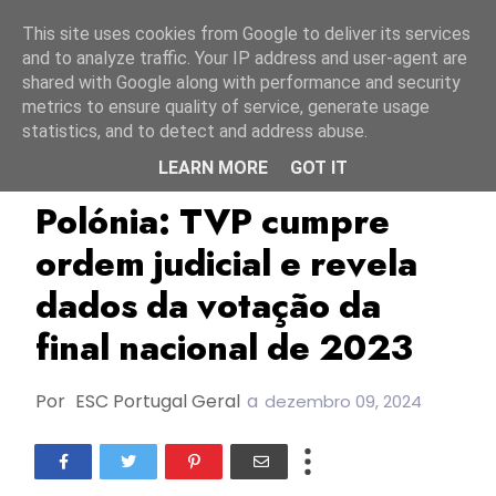
Início
8 agosto 2026
This site uses cookies from Google to deliver its services
and to analyze traffic. Your IP address and user-agent are
shared with Google along with performance and security
metrics to ensure quality of service, generate usage
statistics, and to detect and address abuse.
LEARN MORE
GOT IT
Blanka
ESC2023
Polónia
Polónia: TVP cumpre
ordem judicial e revela
dados da votação da
final nacional de 2023
Por
ESC Portugal Geral
a
dezembro 09, 2024