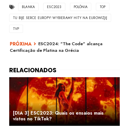
BLANKA
ESC2023
POLÓNIA
TOP
TU BIJE SERCE EUROPY! WYBIERAMY HITY NA EUROWIZJĘ
TVP
ESC2024: "The Code" alcança
Certificação de Platina na Grécia
[DIA 3] ESC2023: Quais os ensaios mais
vistos no TikTok?