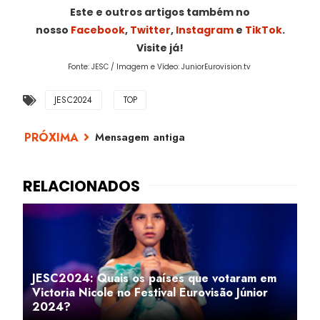
Este e outros artigos também no
nosso
Facebook
,
Twitter
,
Instagram
e
TikTok
.
Visite já!
Fonte: JESC / Imagem e Vídeo: JuniorEurovision.tv
JESC2024
TOP
Mensagem antiga
JESC2024: Quais os países que votaram em
Victoria Nicole no Festival Eurovisão Júnior
2024?