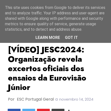
Início
6 agosto 2026
This site uses cookies from Google to deliver its services
and to analyze traffic. Your IP address and user-agent are
shared with Google along with performance and security
metrics to ensure quality of service, generate usage
statistics, and to detect and address abuse.
LEARN MORE
GOT IT
JESC2024
TOP
[VÍDEO] JESC2024:
Organização revela
excertos oficiais dos
ensaios da Eurovisão
Júnior
Por
ESC Portugal Geral
a
novembro 14, 2024