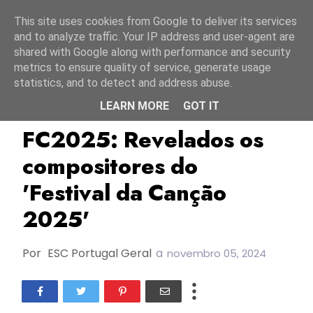
Início
6 agosto 2026
This site uses cookies from Google to deliver its services
and to analyze traffic. Your IP address and user-agent are
shared with Google along with performance and security
metrics to ensure quality of service, generate usage
statistics, and to detect and address abuse.
LEARN MORE
GOT IT
FC2025
Festival Da Canção 2025
Portugal
FC2025: Revelados os
compositores do
'Festival da Canção
2025'
Por
ESC Portugal Geral
a
novembro 05, 2024