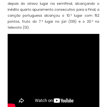
depois do oitavo lugar na semifinal, alcançando o
inédito quarto apuramento consecutivo para a Final, a
canção portuguesa alcançou o 10.º lugar com 152
pontos, fruto do 7.º lugar no júri (139) e o 20.º no
televoto (13).