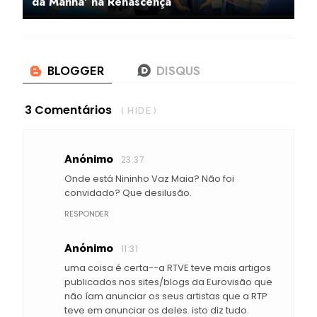
da Manhã' na Renascença
3 Comentários
( HIDE )
Anónimo
23:37
Onde está Nininho Vaz Maia? Não foi
convidado? Que desilusão.
RESPONDER
Anónimo
11:31
uma coisa é certa--a RTVE teve mais artigos
publicados nos sites/blogs da Eurovisão que
não íam anunciar os seus artistas que a RTP
teve em anunciar os deles. isto diz tudo.