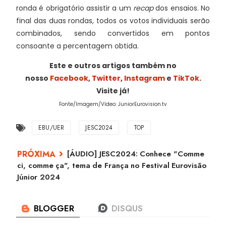
ronda é obrigatório assistir a um
recap
dos ensaios. No
final das duas rondas, todos os votos individuais serão
combinados, sendo convertidos em pontos
consoante a percentagem obtida.
Este e outros artigos também no
nosso
Facebook
,
Twitter
,
Instagram
e
TikTok
.
Visite já!
Fonte/Imagem/Vídeo: JuniorEurovision.tv
EBU/UER
JESC2024
TOP
[ÁUDIO] JESC2024: Conhece "Comme
ci, comme ça", tema de França no Festival Eurovisão
Júnior 2024