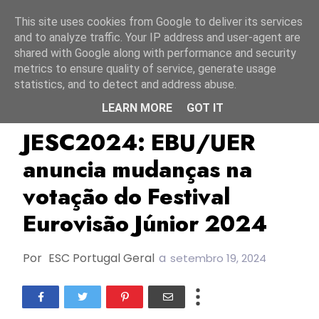
Início
10 agosto 2026
This site uses cookies from Google to deliver its services
and to analyze traffic. Your IP address and user-agent are
shared with Google along with performance and security
metrics to ensure quality of service, generate usage
statistics, and to detect and address abuse.
LEARN MORE
GOT IT
EBU/UER
JESC2024
TOP
JESC2024: EBU/UER
anuncia mudanças na
votação do Festival
Eurovisão Júnior 2024
Por
ESC Portugal Geral
a
setembro 19, 2024