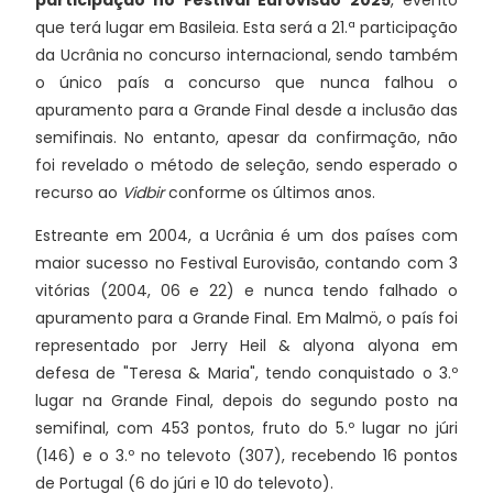
participação no Festival Eurovisão 2025
, evento
que terá lugar em Basileia. Esta será a 21.ª participação
da Ucrânia no concurso internacional, sendo também
o único país a concurso que nunca falhou o
apuramento para a Grande Final desde a inclusão das
semifinais. No entanto, apesar da confirmação, não
foi revelado o método de seleção, sendo esperado o
recurso ao
Vidbir
conforme os últimos anos.
Estreante em 2004, a Ucrânia é um dos países com
maior sucesso no Festival Eurovisão, contando com 3
vitórias (2004, 06 e 22) e nunca tendo falhado o
apuramento para a Grande Final. Em Malmö, o país foi
representado por Jerry Heil & alyona alyona em
defesa de "Teresa & Maria", tendo conquistado o 3.º
lugar na Grande Final, depois do segundo posto na
semifinal, com 453 pontos, fruto do 5.º lugar no júri
(146) e o 3.º no televoto (307), recebendo 16 pontos
de Portugal (6 do júri e 10 do televoto).