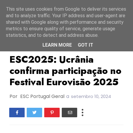
Início
7 agosto 2026
This site uses cookies from Google to deliver its services
and to analyze traffic. Your IP address and user-agent are
shared with Google along with performance and security
metrics to ensure quality of service, generate usage
statistics, and to detect and address abuse.
LEARN MORE
GOT IT
ESC2025
TOP
UA:PBC
ESC2025: Ucrânia
confirma participação no
Festival Eurovisão 2025
Por
ESC Portugal Geral
a
setembro 10, 2024