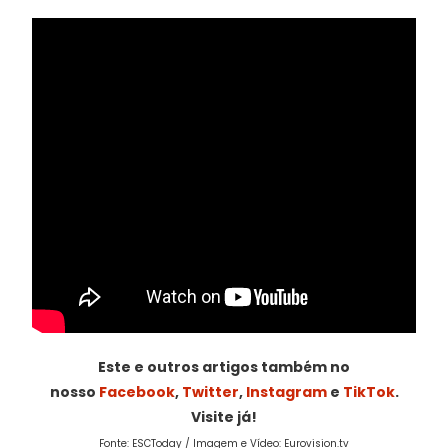
Este e outros artigos também no
nosso
Facebook
,
Twitter
,
Instagram
e
TikTok
.
Visite já!
Fonte: ESCToday / Imagem e Vídeo: Eurovision.tv