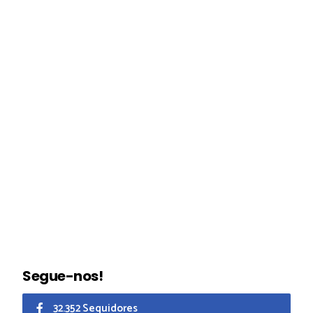
Segue-nos!
32.352 Seguidores