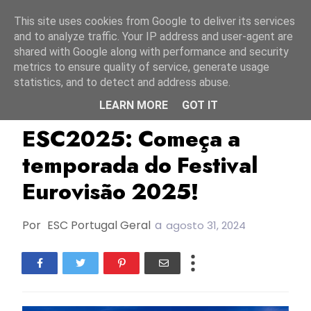
Início
7 agosto 2026
This site uses cookies from Google to deliver its services
and to analyze traffic. Your IP address and user-agent are
shared with Google along with performance and security
metrics to ensure quality of service, generate usage
statistics, and to detect and address abuse.
LEARN MORE
GOT IT
ESC2025
Especial
TOP
ESC2025: Começa a
temporada do Festival
Eurovisão 2025!
Por
ESC Portugal Geral
a
agosto 31, 2024