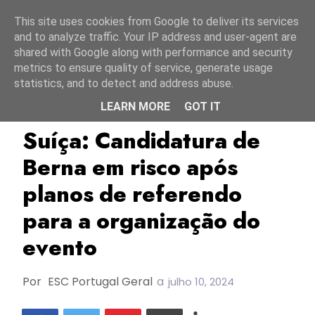
Início
9 agosto 2026
This site uses cookies from Google to deliver its services
and to analyze traffic. Your IP address and user-agent are
shared with Google along with performance and security
metrics to ensure quality of service, generate usage
statistics, and to detect and address abuse.
LEARN MORE
GOT IT
Berna
ESC2025
Suíça
Suíça: Candidatura de
Berna em risco após
planos de referendo
para a organização do
evento
Por
ESC Portugal Geral
a
julho 10, 2024