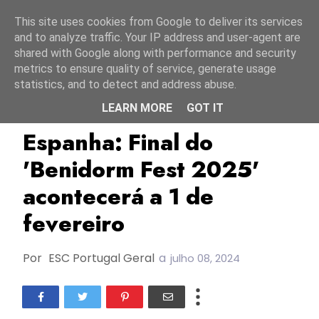
Início
7 agosto 2026
This site uses cookies from Google to deliver its services
and to analyze traffic. Your IP address and user-agent are
shared with Google along with performance and security
metrics to ensure quality of service, generate usage
statistics, and to detect and address abuse.
LEARN MORE
GOT IT
Benidorm Fest 2025
ESC2025
Espanha
Espanha: Final do
'Benidorm Fest 2025'
acontecerá a 1 de
fevereiro
Por
ESC Portugal Geral
a
julho 08, 2024