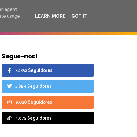
7 agosto 2026
er-agent
rate usage
LEARN MORE
GOT IT
CIAIS
CALENDÁRIO
Segue-nos!
32.352 Seguidores
2.854 Seguidores
9.028 Seguidores
4.675 Seguidores