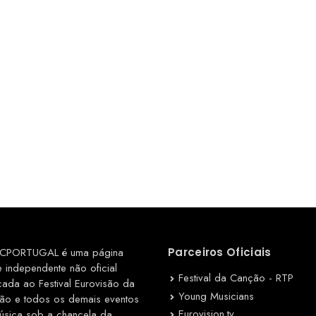
CPORTUGAL é uma página
Parceiros Oficiais
e independente não oficial
Festival da Canção - RTP
cada ao Festival Eurovisão da
Young Musicians
ão e todos os demais eventos
Eurovision.tv
úsica sob a chancela da