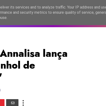
lítica de Privacidade
liver its services and to analyze traffic. Your IP address and us
rmance and security metrics to ensure quality of service, gene
C2026
EASC2026
PORTUGAL
LANÇAMENTOS
ESPE
buse.
 Annalisa lança
nhol de
"
4