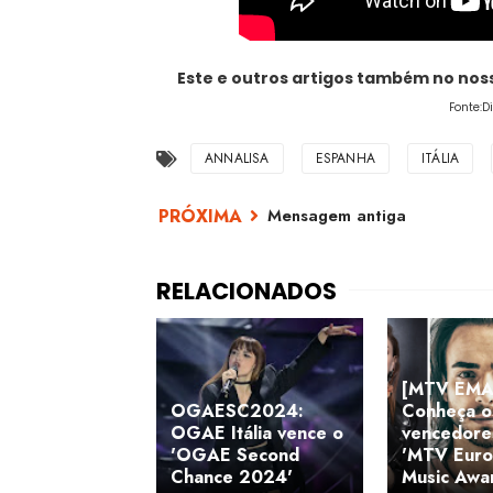
Este e outros artigos também no no
Fonte:D
ANNALISA
ESPANHA
ITÁLIA
Mensagem antiga
[MTV EMA
OGAESC2024:
Conheça o
OGAE Itália vence o
vencedore
'OGAE Second
'MTV Eur
Chance 2024'
Music Awa