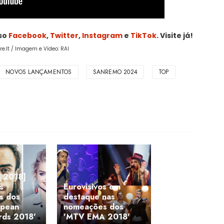
sso
Facebook
,
Twitter
,
Instagram
e
TikTok
. Visite já!
ire.It / Imagem e Vídeo: RAI
NOVOS LANÇAMENTOS
SANREMO 2024
TOP
 2018]
s
Eurovisivos em
s dos
destaque nas
opean
nomeações dos
rds 2018'
'MTV EMA 2018'