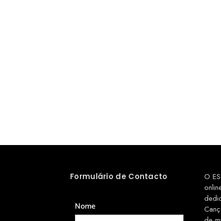
Formulário de Contacto
O ES
onlin
dedi
Nome
Canç
de m