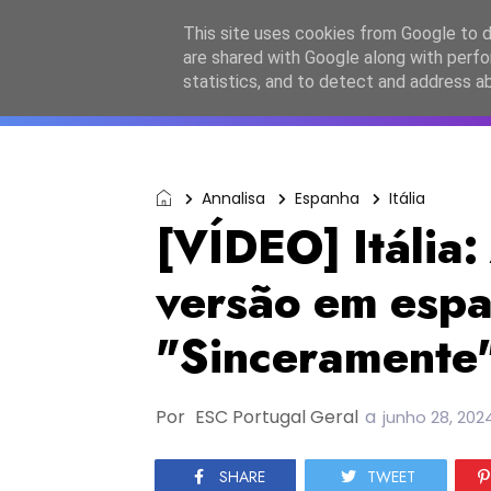
Início
Sobre a equipa
Contactos
Po
This site uses cookies from Google to de
are shared with Google along with perfo
ESC2027
JESC2026
F
statistics, and to detect and address a
Annalisa
Espanha
Itália
[VÍDEO] Itália:
versão em espa
"Sinceramente
Por
ESC Portugal Geral
a
junho 28, 202
SHARE
TWEET