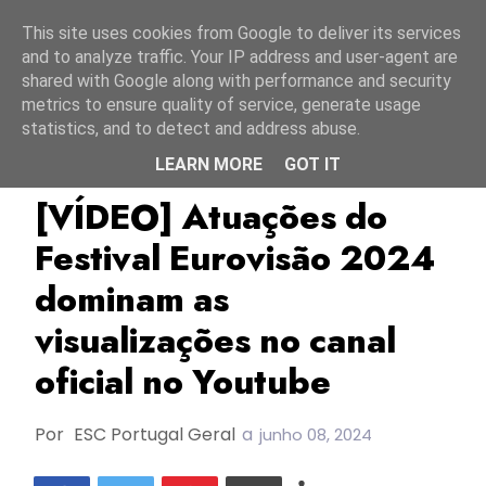
Início
7 agosto 2026
This site uses cookies from Google to deliver its services
and to analyze traffic. Your IP address and user-agent are
shared with Google along with performance and security
metrics to ensure quality of service, generate usage
statistics, and to detect and address abuse.
LEARN MORE
GOT IT
ESC2024
TOP
Youtube
[VÍDEO] Atuações do
Festival Eurovisão 2024
dominam as
visualizações no canal
oficial no Youtube
Por
ESC Portugal Geral
a
junho 08, 2024