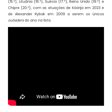
(15.º), Lituânia (16.º), Suécia (17.º), Reino Unido (19.º) e
Chipre (20.º), com as atuações de Käärija em 2023 e
de Alexander Rybak em 2009 a serem os únicos
outsiders
do ano na lista.