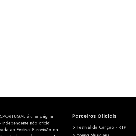
CPORTUGAL é uma página
Parceiros Oficiais
e independente não oficial
Festival da Canção - RTP
cada ao Festival Eurovisão da
Young Musicians