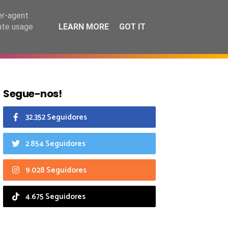
7 agosto 2026
er-agent
rate usage
LEARN MORE
GOT IT
CIAIS
CALENDÁRIO
Segue-nos!
32.352 Seguidores
2.854 Seguidores
9.028 Seguidores
4.675 Seguidores