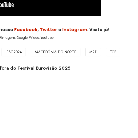
 nosso
Facebook
,
Twitter
e
Instagram
. Visite já!
ix/Imagem: Google /Vídeo: Youtube
JESC2024
MACEDÓNIA DO NORTE
MRT
TOP
fora do Festival Eurovisão 2025