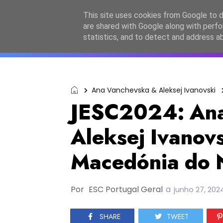
Início
Sobre a equipa
Contactos
Po
This site uses cookies from Google to de
are shared with Google along with perfo
ESC2027
JESC2026
F
statistics, and to detect and address a
Ana Vanchevska & Aleksej Ivanovski
JESC2024: Ana
Aleksej Ivanov
Macedónia do 
Por
ESC Portugal Geral
a
junho 27, 202
SHARE
TWEET