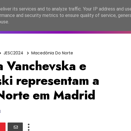
lítica de Privacidade
liver its services and to analyze traffic. Your IP address and us
rmance and security metrics to ensure quality of service, gene
C2026
EASC2026
PORTUGAL
LANÇAMENTOS
ESPE
buse.
JESC2024
Macedónia Do Norte
 Vanchevska e
ski representam a
Norte em Madrid
4