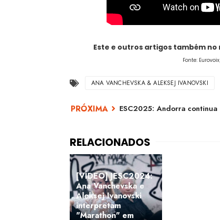
Este e outros artigos também no
Fonte: Eurovo
ANA VANCHEVSKA & ALEKSEJ IVANOVSKI
ESC2025: Andorra continua 
[VÍDEO] JESC2024:
Ana Vanchevska e
Aleksej Ivanovski
interpretam
"Marathon" em