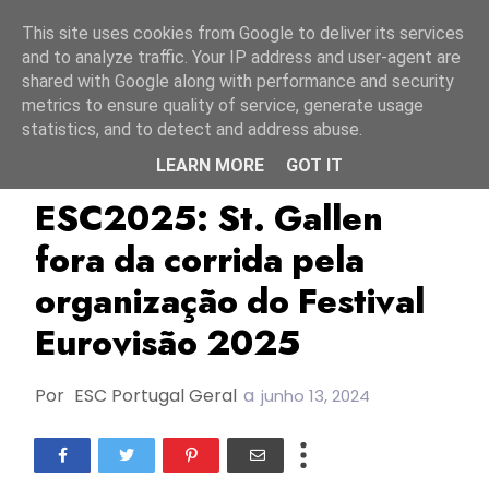
Início
6 agosto 2026
This site uses cookies from Google to deliver its services
and to analyze traffic. Your IP address and user-agent are
shared with Google along with performance and security
metrics to ensure quality of service, generate usage
statistics, and to detect and address abuse.
LEARN MORE
GOT IT
ESC2025
St. Gallen
Suíça
ESC2025: St. Gallen
fora da corrida pela
organização do Festival
Eurovisão 2025
Por
ESC Portugal Geral
a
junho 13, 2024