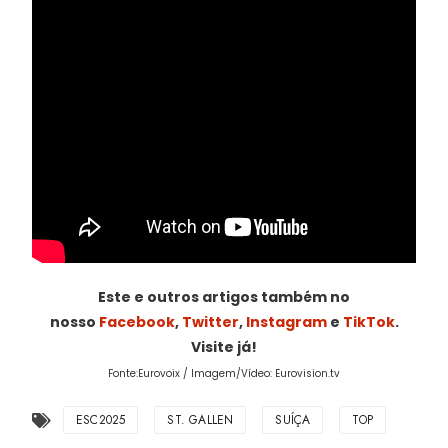
Este e outros artigos também no
nosso
Facebook
,
Twitter
,
Instagram
e
TikTok
.
Visite já!
Fonte:Eurovoix / Imagem/Vídeo: Eurovision.tv
ESC2025
ST. GALLEN
SUÍÇA
TOP