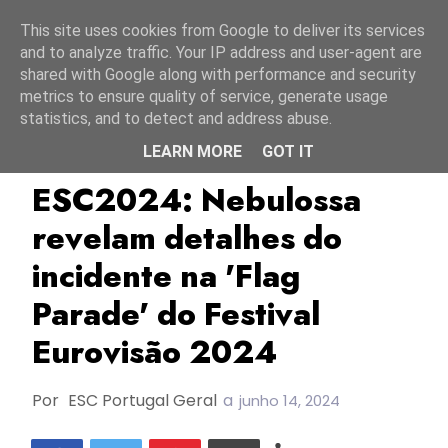
Início
7 agosto 2026
This site uses cookies from Google to deliver its services
and to analyze traffic. Your IP address and user-agent are
shared with Google along with performance and security
metrics to ensure quality of service, generate usage
statistics, and to detect and address abuse.
LEARN MORE
GOT IT
ESC2024
Espanha
Irlanda
ESC2024: Nebulossa
revelam detalhes do
incidente na 'Flag
Parade' do Festival
Eurovisão 2024
Por
ESC Portugal Geral
a
junho 14, 2024