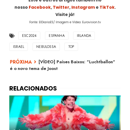
Este e outros artigos também no
nosso
Facebook
,
Twitter
,
Instagram
e
TikTok
.
Visite já!
Fonte: ElDiarioES/ Imagem e Vídeo: Eurovision.tv
ESC2024
ESPANHA
IRLANDA
ISRAEL
NEBULOSSA
TOP
[VÍDEO] Países Baixos: "Luchtballon"
é o novo tema de Joost