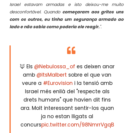
Israel estavam armadas e isto deixou-me muito
desconfortável. Quando
começaram aos gritos uns
com os outros, eu tinha um segurança armado ao
lado e não sabia como poderia ele reagir.
".
🦊 Els
@Nebulossa_of
es deixen anar
amb
@ItsMalbert
sobre el que van
veure a
#Eurovision
i la tensió amb
Israel més enllà del "respecte als
drets humans" que havien dit fins
ara. Molt interessant sentir-los quan
ja no estan lligats al
concurs
pic.twitter.com/98NmrrVgqB