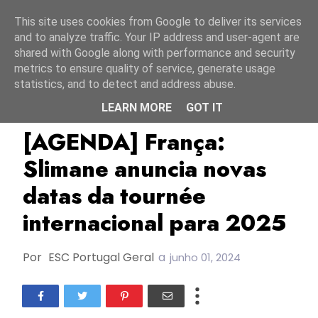
Início
6 agosto 2026
This site uses cookies from Google to deliver its services
and to analyze traffic. Your IP address and user-agent are
shared with Google along with performance and security
metrics to ensure quality of service, generate usage
statistics, and to detect and address abuse.
LEARN MORE
GOT IT
ESC2024
França
Slimane
[AGENDA] França:
Slimane anuncia novas
datas da tournée
internacional para 2025
Por
ESC Portugal Geral
a
junho 01, 2024