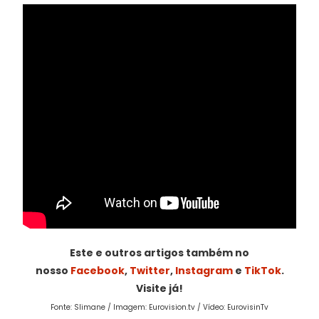
Este e outros artigos também no
nosso
Facebook
,
Twitter
,
Instagram
e
TikTok
.
Visite já!
Fonte: Slimane / Imagem: Eurovision.tv / Vídeo: EurovisinTv