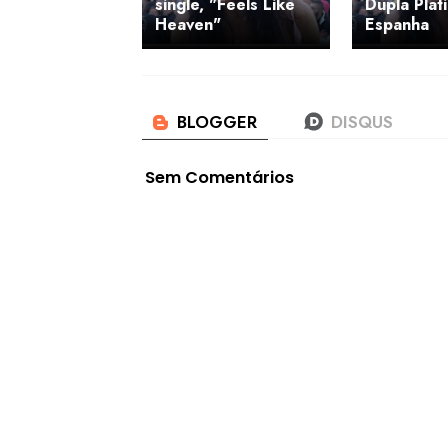
single, "Feels Like
Dupla Plat
Heaven"
Espanha
Sem Comentários