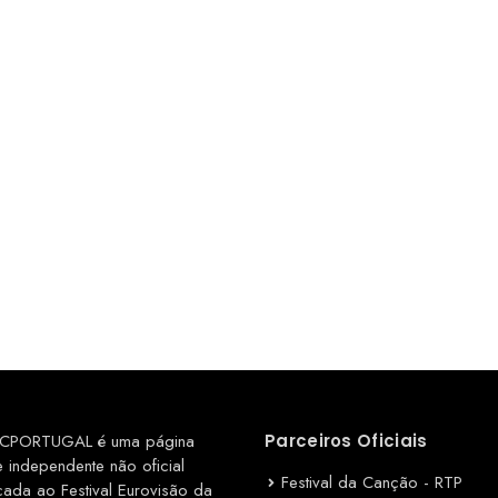
CPORTUGAL é uma página
Parceiros Oficiais
e independente não oficial
Festival da Canção - RTP
cada ao Festival Eurovisão da