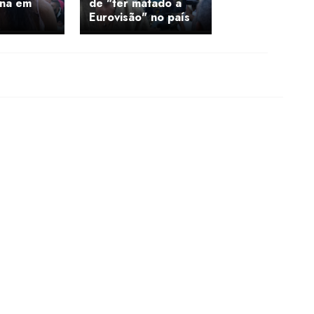
ina em
de "ter matado a
Eurovisão" no país