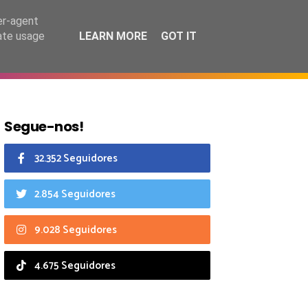
8 agosto 2026
er-agent
rate usage
LEARN MORE
GOT IT
CIAIS
CALENDÁRIO
Segue-nos!
32.352 Seguidores
2.854 Seguidores
9.028 Seguidores
4.675 Seguidores