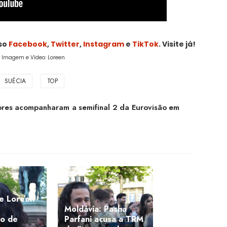
sso
Facebook
,
Twitter
,
Instagram
e
TikTok
. Visite já!
, Imagem e Vídeo: Loreen
SUÉCIA
TOP
res acompanharam a semifinal 2 da Eurovisão em
de Loreen
Moldávia: Pasha
ão de
Parfani acusa a TRM