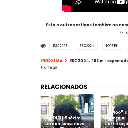
Este e outros artigos também no no
Fonte
ESC2023
ESC2024
LOREEN
ESC2024: 183 mil espectado
Portugal
"Tattoo" 
[ÁUDIO] Suécia:
alcança a
Loreen lança novo
Certificaç