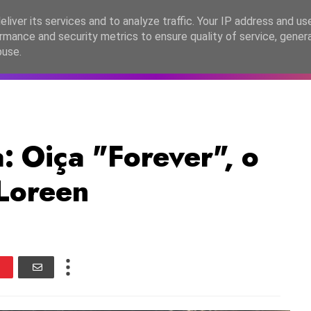
lítica de Privacidade
liver its services and to analyze traffic. Your IP address and us
rmance and security metrics to ensure quality of service, gene
C2026
EASC2026
PORTUGAL
LANÇAMENTOS
ESPE
buse.
: Oiça "Forever", o
 Loreen