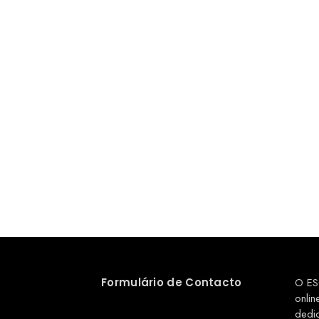
Formulário de Contacto
O ES
onlin
dedi