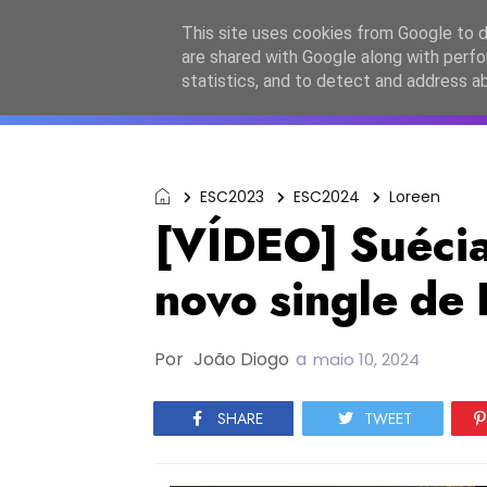
Início
Sobre a equipa
Contactos
Po
This site uses cookies from Google to de
are shared with Google along with perfo
ESC2027
JESC2026
F
statistics, and to detect and address a
ESC2023
ESC2024
Loreen
[VÍDEO] Suécia
novo single de
Por
João Diogo
a
maio 10, 2024
SHARE
TWEET