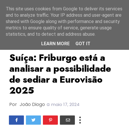
Início
6 agosto 2026
This site uses cookies from Google to deliver its services
and to analyze traffic. Your IP address and user-agent are
shared with Google along with performance and security
metrics to ensure quality of service, generate usage
statistics, and to detect and address abuse.
LEARN MORE
GOT IT
ESC2025
Suíça
TOP
Suíça: Friburgo está a
analisar a possibilidade
de sediar a Eurovisão
2025
Por
João Diogo
a
maio 17, 2024