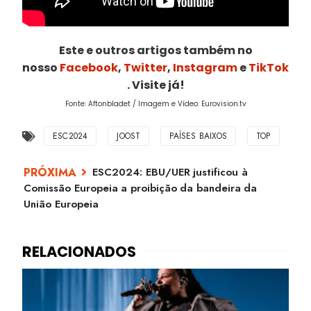
Este e outros artigos também no
nosso
Facebook
,
Twitter
,
Instagram
e
TikTok
. Visite já!
Fonte: Aftonbladet / Imagem e Vídeo: Eurovision.tv
ESC2024
JOOST
PAÍSES BAIXOS
TOP
ESC2024: EBU/UER justificou à
Comissão Europeia a proibição da bandeira da
União Europeia