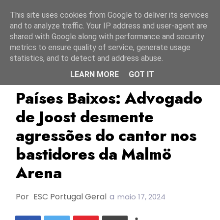
Início
7 agosto 2026
This site uses cookies from Google to deliver its services
and to analyze traffic. Your IP address and user-agent are
shared with Google along with performance and security
metrics to ensure quality of service, generate usage
statistics, and to detect and address abuse.
LEARN MORE
GOT IT
ESC2024
Joost
Países Baixos
Países Baixos: Advogado
de Joost desmente
agressões do cantor nos
bastidores da Malmö
Arena
Por
ESC Portugal Geral
a
maio 17, 2024