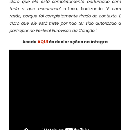
claro que ele está completamente perturbado com
tudo o que aconteceu"
referiu,
finalizando
"E com
razão, porque foi completamente tirado do contexto. É
claro que ele está triste por não ter sido autorizado a
participar no Festival Eurovisão da Canção.".
Acede
AQUI
às declarações na íntegra