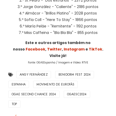
2.º St Pedro - "Dos extraños" - 2372 pontos
3.º Jorge González - "Caliente" - 2186 pontos
4.º Almácor - "Brillos Platino" - 2028 pontos
5.º Sofía Coll - "Here To Stay" - 1866 pontos
6.º María Peláe - "Remitente" - 1192 pontos
7.º Miss Caffeina - "Bla Bla Bla" - 855 pontos
Este e outros artigos também no
nosso
Facebook
,
Twitter
,
Instagram
e
TikTok
.
Visite já!
Fonte: OGAEEspanha / Imagem e Vídeo: RTVE
ANGY FERNÁNDEZ
BENIDORM FEST 2024
ESPANHA
MOVIMENTO DE EUROFÃS
OGAE SECOND CHANCE 2024
OGAESC2024
TOP