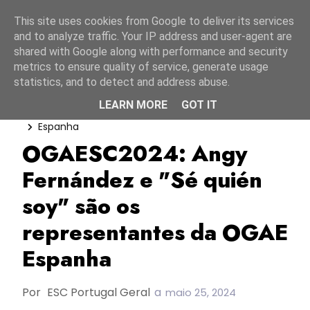
Início
8 agosto 2026
This site uses cookies from Google to deliver its services
and to analyze traffic. Your IP address and user-agent are
shared with Google along with performance and security
metrics to ensure quality of service, generate usage
statistics, and to detect and address abuse.
LEARN MORE
GOT IT
Angy Fernández
Benidorm Fest 2024
Espanha
OGAESC2024: Angy
Fernández e "Sé quién
soy" são os
representantes da OGAE
Espanha
Por
ESC Portugal Geral
a
maio 25, 2024