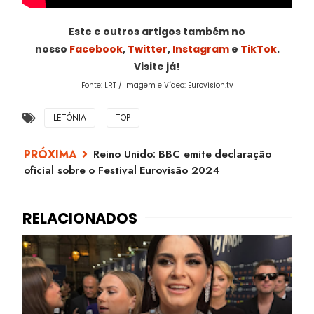
Este e outros artigos também no
nosso
Facebook
,
Twitter
,
Instagram
e
TikTok
.
Visite já!
Fonte: LRT / Imagem e Vídeo: Eurovision.tv
LETÓNIA
TOP
Reino Unido: BBC emite declaração
oficial sobre o Festival Eurovisão 2024