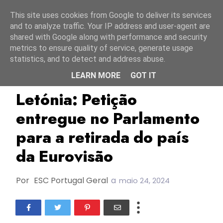
Início
6 agosto 2026
This site uses cookies from Google to deliver its services
and to analyze traffic. Your IP address and user-agent are
shared with Google along with performance and security
metrics to ensure quality of service, generate usage
statistics, and to detect and address abuse.
LEARN MORE
GOT IT
Letónia
TOP
Letónia: Petição
entregue no Parlamento
para a retirada do país
da Eurovisão
Por
ESC Portugal Geral
a
maio 24, 2024