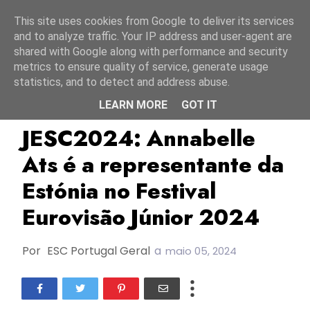
Início
6 agosto 2026
This site uses cookies from Google to deliver its services
and to analyze traffic. Your IP address and user-agent are
shared with Google along with performance and security
metrics to ensure quality of service, generate usage
statistics, and to detect and address abuse.
LEARN MORE
GOT IT
Annabelle Ats
ERR
Estónia
JESC2024: Annabelle
Ats é a representante da
Estónia no Festival
Eurovisão Júnior 2024
Por
ESC Portugal Geral
a
maio 05, 2024