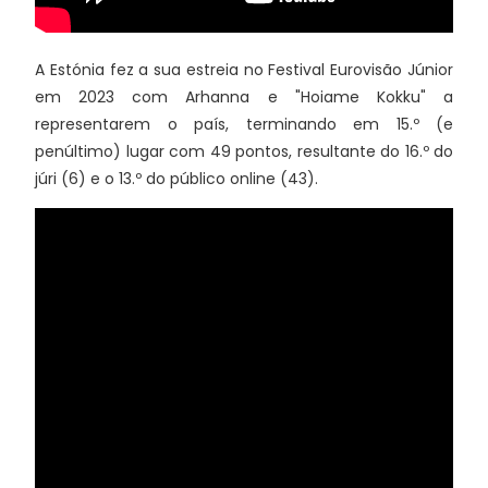
A Estónia fez a sua estreia no Festival Eurovisão Júnior
em 2023 com Arhanna e "Hoiame Kokku" a
representarem o país, terminando em 15.º (e
penúltimo) lugar com 49 pontos, resultante do 16.º do
júri (6) e o 13.º do público online (43).