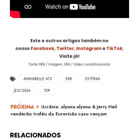
Este e outros artigos também no
nosso
Facebook
,
Twitter
,
Instagram
e
TikTok
.
Visite já!
Fonte: ERR / Imagem; ERR / Vídeo: JuniorEurovision
ANNABELLE ATS
ERR
ESTÓNIA
JESC2024
TOP
Ucrânia: alyona alyona & Jerry Heil
venderão troféu da Eurovisão caso vençam