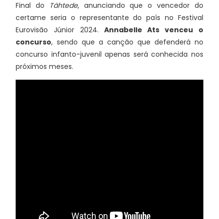
Final do
Tähtede
, anunciando que o vencedor do
certame seria o representante do país no Festival
Eurovisão Júnior 2024.
Annabelle Ats venceu o
concurso
, sendo que a canção que defenderá no
concurso infanto-juvenil apenas será conhecida nos
próximos meses.