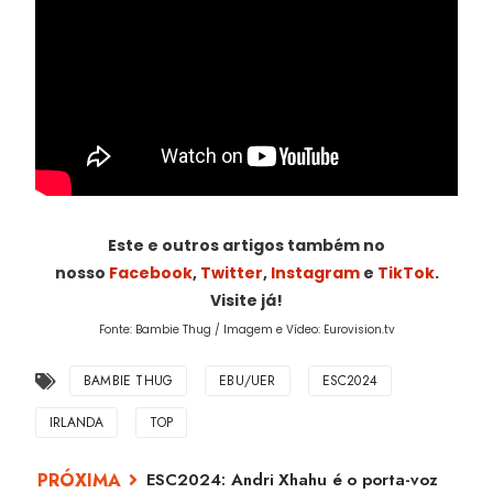
Este e outros artigos também no
nosso
Facebook
,
Twitter
,
Instagram
e
TikTok
.
Visite já!
Fonte: Bambie Thug / Imagem e Vídeo: Eurovision.tv
BAMBIE THUG
EBU/UER
ESC2024
IRLANDA
TOP
ESC2024: Andri Xhahu é o porta-voz