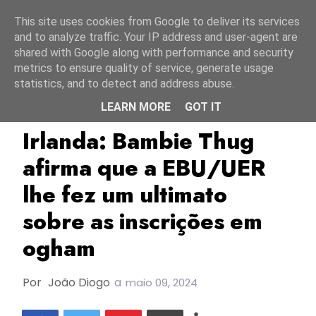
Início
6 agosto 2026
This site uses cookies from Google to deliver its services
and to analyze traffic. Your IP address and user-agent are
shared with Google along with performance and security
metrics to ensure quality of service, generate usage
statistics, and to detect and address abuse.
LEARN MORE
GOT IT
Bambie Thug
EBU/UER
ESC2024
Irlanda: Bambie Thug
afirma que a EBU/UER
lhe fez um ultimato
sobre as inscrições em
ogham
Por
João Diogo
a
maio 09, 2024