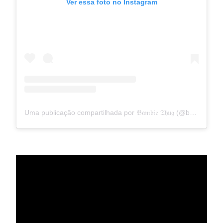
Ver essa foto no Instagram
Uma publicação compartilhada por 𝔅𝔞𝔪𝔟𝔦𝔢 𝔗𝔥𝔲𝔤 (@bambiethug)