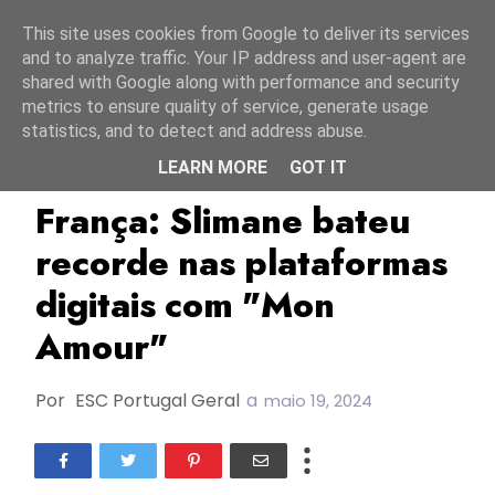
Início
10 agosto 2026
This site uses cookies from Google to deliver its services
and to analyze traffic. Your IP address and user-agent are
shared with Google along with performance and security
metrics to ensure quality of service, generate usage
statistics, and to detect and address abuse.
LEARN MORE
GOT IT
ESC2024
França
Slimane
França: Slimane bateu
recorde nas plataformas
digitais com "Mon
Amour"
Por
ESC Portugal Geral
a
maio 19, 2024