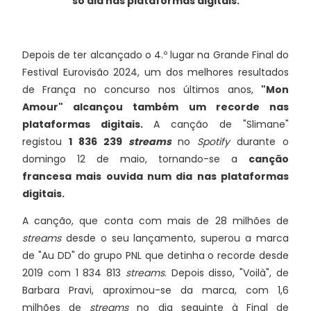
só dia nas plataformas digitais.
Depois de ter alcançado o 4.º lugar na Grande Final do
Festival Eurovisão 2024, um dos melhores resultados
de França no concurso nos últimos anos,
"Mon
Amour" alcançou também um recorde nas
plataformas digitais.
A canção de "Slimane"
registou
1 836 239
streams
no
Spotify
durante o
domingo 12 de maio, tornando-se a
canção
francesa mais ouvida num dia nas plataformas
digitais.
A canção, que conta com mais de 28 milhões de
streams
desde o seu lançamento, superou a marca
de "Au DD" do grupo PNL que detinha o recorde desde
2019 com 1 834 813
streams
. Depois disso, "Voilà", de
Barbara Pravi, aproximou-se da marca, com 1,6
milhões de
streams
no dia seguinte à Final de