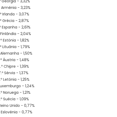
º Geórgia - 3,32%
º Arménia - 3,23%
º Irlanda - 3,07%
.º Grécia - 2,87%
.º Espanha - 2,61%
º Finlândia - 2,04%
.º Estónia - 1,82%
.º Lituânia - 1,79%
º Alemanha - 1,50%
.º Áustria - 1,48%
6.º Chipre - 1,39%
7.º Sérvia - 1,37%
.º Letónia - 1,25%
 Luxemburgo - 1,24%
.º Noruega - 1,21%
1.º Suécia - 1,09%
 Reino Unido - 0,77%
º Eslovénia - 0,77%