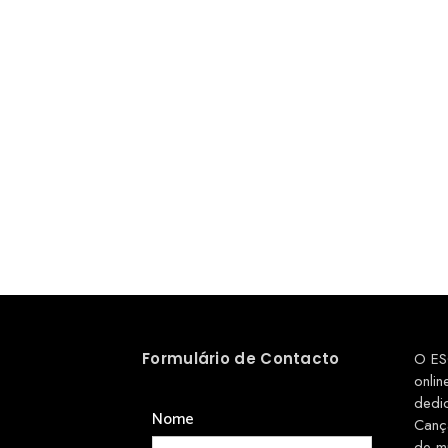
Formulário de Contacto
O ES
onlin
dedi
Nome
Canç
de m