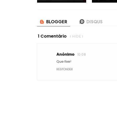
1 Comentário
( HIDE )
Anónimo
10:08
Que fixe!
RESPONDER