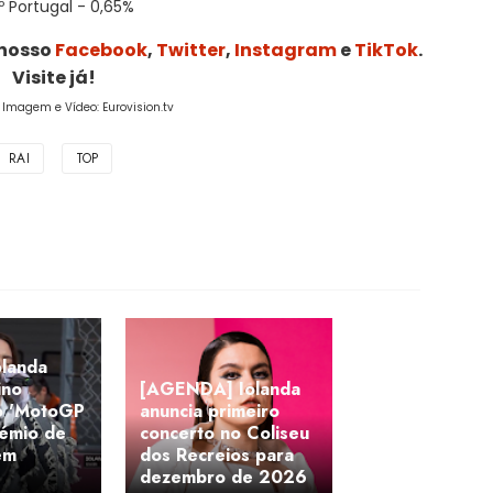
º Portugal - 0,65%
 nosso
Facebook
,
Twitter
,
Instagram
e
TikTok
.
Visite já!
/ Imagem e Vídeo: Eurovision.tv
RAI
TOP
olanda
ino
[AGENDA] Iolanda
no 'MotoGP
anuncia primeiro
émio de
concerto no Coliseu
em
dos Recreios para
dezembro de 2026