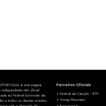
CPORTUGAL é uma página
Parceiros Oficiais
e independente não oficial
Festival da Canção - RTP
cada ao Festival Eurovisão da
Young Musicians
ão e todos os demais eventos
Eurovision.tv
úsica sob a chancela da