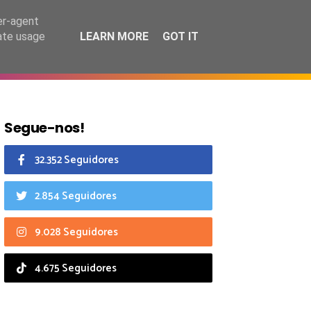
6 agosto 2026
er-agent
rate usage
LEARN MORE
GOT IT
CIAIS
CALENDÁRIO
Segue-nos!
32.352 Seguidores
2.854 Seguidores
9.028 Seguidores
4.675 Seguidores