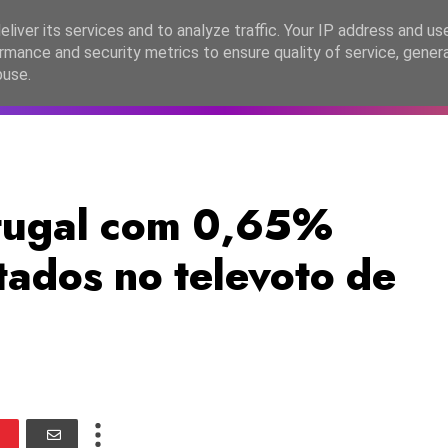
lítica de Privacidade
liver its services and to analyze traffic. Your IP address and us
rmance and security metrics to ensure quality of service, gene
C2026
EASC2026
PORTUGAL
LANÇAMENTOS
ESPE
buse.
tugal com 0,65%
tados no televoto de