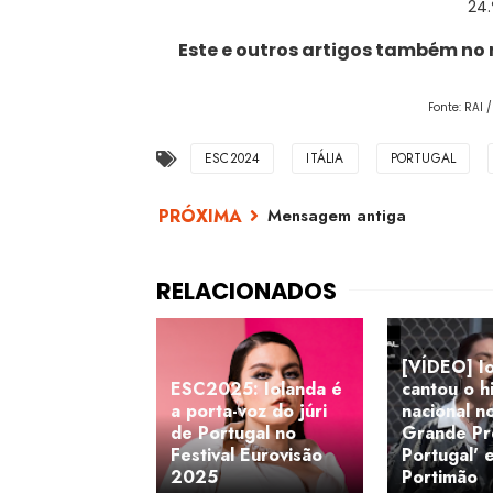
24.
Este e outros artigos também no
Fonte: RAI 
ESC2024
ITÁLIA
PORTUGAL
Mensagem antiga
[VÍDEO] I
ESC2025: Iolanda é
cantou o h
a porta-voz do júri
nacional 
de Portugal no
Grande Pr
Festival Eurovisão
Portugal' 
2025
Portimão