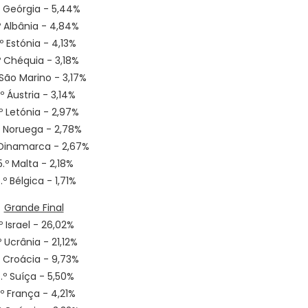
º Geórgia - 5,44%
º Albânia - 4,84%
.º Estónia - 4,13%
º Chéquia - 3,18%
 São Marino - 3,17%
1.º Áustria - 3,14%
.º Letónia - 2,97%
º Noruega - 2,78%
 Dinamarca - 2,67%
5.º Malta - 2,18%
.º Bélgica - 1,71%
Grande Final
.º Israel - 26,02%
º Ucrânia - 21,12%
º Croácia - 9,73%
.º Suíça - 5,50%
.º França - 4,21%