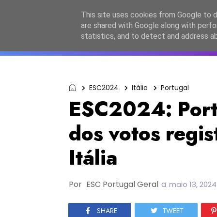
Início
Sobre a equipa
Contactos
Po
This site uses cookies from Google to de
are shared with Google along with perfo
ESC2027
JESC2026
F
statistics, and to detect and address a
ESC2024
Itália
Portugal
ESC2024: Por
dos votos regis
Itália
Por
ESC Portugal Geral
a
maio 13, 2024
SHARE
TWEET