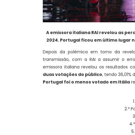
A emissora italiana RAI revelou as per
2024. Portugal ficou em último lugar 
Depois da polémica em torno da revela
transmissão, com a RAI a assumir o erro
emissora italiana revelou os resultados 
duas votações do público
, tendo 36,01% 
Portugal foi o menos votado em Itália
re
1
2.º P
3
4.
5