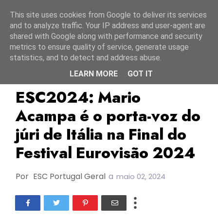
Início
8 agosto 2026
This site uses cookies from Google to deliver its services
and to analyze traffic. Your IP address and user-agent are
shared with Google along with performance and security
metrics to ensure quality of service, generate usage
statistics, and to detect and address abuse.
LEARN MORE
GOT IT
ESC2024
Itália
Mario Acampa
ESC2024: Mario
Acampa é o porta-voz do
júri de Itália na Final do
Festival Eurovisão 2024
Por
ESC Portugal Geral
a
maio 02, 2024