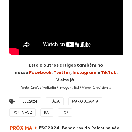
Este e outros artigos também no
nosso
Facebook
,
Twitter
,
Instagram
e
TikTok
.
Visite já!
Fonte: Eurofestivalitalia / Imagem: RAI / Vídeo: Eurovision.tv
ESC2024
ITÁLIA
MARIO ACAMPA
PORTA-VOZ
RAI
TOP
ESC2024: Bandeiras da Palestina não