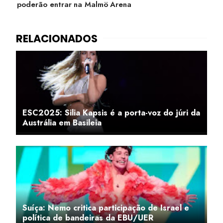
poderão entrar na Malmö Arena
ESC2025: Silia Kapsis é a porta-voz do júri da
Austrália em Basileia
Suíça: Nemo critica participação de Israel e
política de bandeiras da EBU/UER