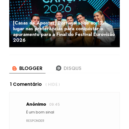
[Casas de Apostas] Portugal sobe ao 12.º
lugar nas preferências para conquistar o
apuramento para a Final do Festival Eurovisão
2026
1 Comentário
( HIDE )
Anónimo
09:45
É um bom sinal
RESPONDER