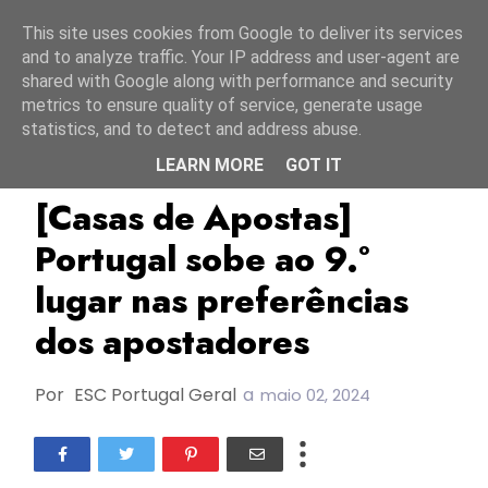
Início
8 agosto 2026
This site uses cookies from Google to deliver its services
and to analyze traffic. Your IP address and user-agent are
shared with Google along with performance and security
metrics to ensure quality of service, generate usage
statistics, and to detect and address abuse.
LEARN MORE
GOT IT
Casas De Apostas
ESC2024
Portugal
[Casas de Apostas]
Portugal sobe ao 9.º
lugar nas preferências
dos apostadores
Por
ESC Portugal Geral
a
maio 02, 2024