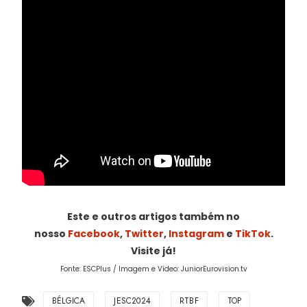
Este e outros artigos também no
nosso
Facebook
,
Twitter
,
Instagram
e
TikTok
.
Visite já!
Fonte: ESCPlus / Imagem e Vídeo: JuniorEurovision.tv
BÉLGICA
JESC2024
RTBF
TOP