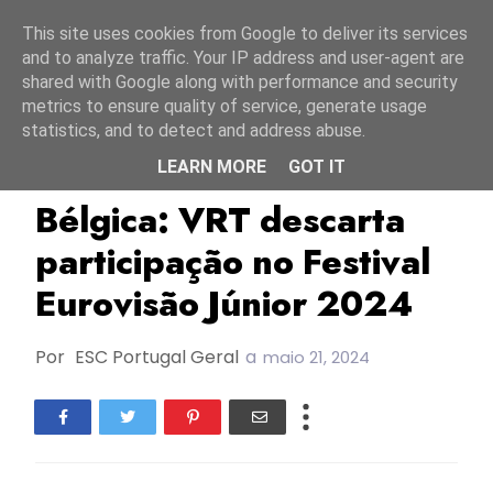
Início
7 agosto 2026
This site uses cookies from Google to deliver its services
and to analyze traffic. Your IP address and user-agent are
shared with Google along with performance and security
metrics to ensure quality of service, generate usage
statistics, and to detect and address abuse.
LEARN MORE
GOT IT
Bélgica
JESC2024
RTBF
Bélgica: VRT descarta
participação no Festival
Eurovisão Júnior 2024
Por
ESC Portugal Geral
a
maio 21, 2024