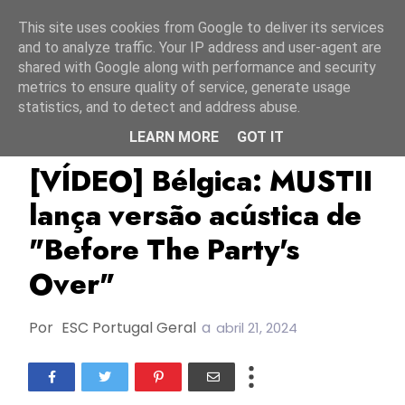
Início
10 agosto 2026
This site uses cookies from Google to deliver its services
and to analyze traffic. Your IP address and user-agent are
shared with Google along with performance and security
metrics to ensure quality of service, generate usage
statistics, and to detect and address abuse.
LEARN MORE
GOT IT
A Little Bit More
Bélgica
ESC2024
[VÍDEO] Bélgica: MUSTII
lança versão acústica de
"Before The Party's
Over"
Por
ESC Portugal Geral
a
abril 21, 2024