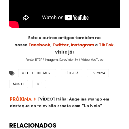
Este e outros artigos também no
nosso
Facebook
,
Twitter
,
Instagram
e
TikTok
.
Visite já!
Fonte: RTBF / Imagem: Eurovision.tv / Vídeo: YouTube
A LITTLE BIT MORE
BÉLGICA
ESC2024
MUSTII
TOP
[VÍDEO] Itália: Angelina Mango em
destaque na televisão croata com "La Noia"