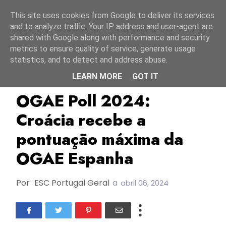
Início
6 agosto 2026
This site uses cookies from Google to deliver its services
and to analyze traffic. Your IP address and user-agent are
shared with Google along with performance and security
metrics to ensure quality of service, generate usage
statistics, and to detect and address abuse.
LEARN MORE
GOT IT
Croácia
ESC2024
Espanha
OGAE Poll 2024:
Croácia recebe a
pontuação máxima da
OGAE Espanha
Por
ESC Portugal Geral
a
abril 06, 2024