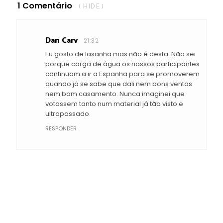
1 Comentário
( HIDE )
Dan Carv
21:32
Eu gosto de lasanha mas não é desta. Não sei
porque carga de água os nossos participantes
continuam a ir a Espanha para se promoverem
quando já se sabe que dali nem bons ventos
nem bom casamento. Nunca imaginei que
votassem tanto num material já tão visto e
ultrapassado.
RESPONDER