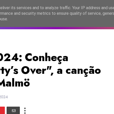
lítica de Privacidade
liver its services and to analyze traffic. Your IP address and us
rmance and security metrics to ensure quality of service, gene
C2026
EASC2026
PORTUGAL
LANÇAMENTOS
ESPE
buse.
024: Conheça
ty’s Over", a canção
 Malmö
 2024