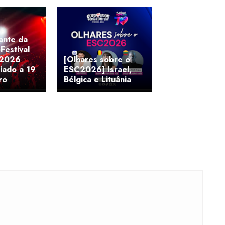
ante da
Festival
 2026
[Olhares sobre o
iado a 19
ESC2026] Israel,
ro
Bélgica e Lituânia