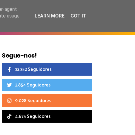
6 agosto 2026
er-agent
rate usage
LEARN MORE
GOT IT
CIAIS
CALENDÁRIO
Segue-nos!
32.352 Seguidores
2.854 Seguidores
9.028 Seguidores
4.675 Seguidores