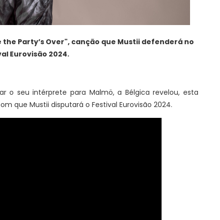
 the Party’s Over", canção que Mustii defenderá no
val Eurovisão 2024.
lar o seu intérprete para Malmö, a Bélgica revelou, esta
om que Mustii disputará o Festival Eurovisão 2024.