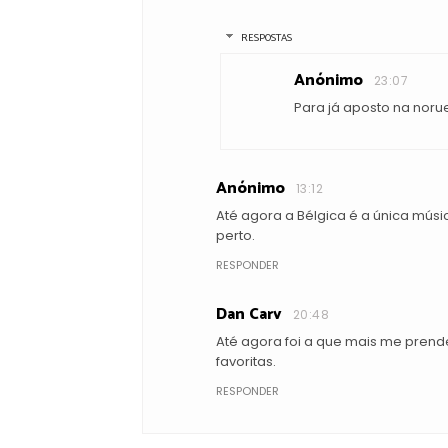
RESPOSTAS
Anónimo
23:07
Para já aposto na nor
Anónimo
13:12
Até agora a Bélgica é a única músi
perto.
RESPONDER
Dan Carv
20:48
Até agora foi a que mais me prend
favoritas.
RESPONDER