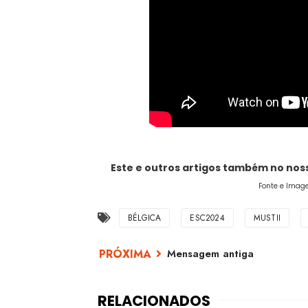
Este e outros artigos também no no
Fonte e Image
BÉLGICA
ESC2024
MUSTII
Mensagem antiga