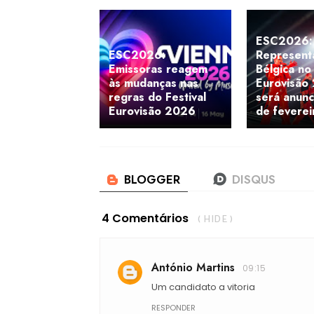
ESC2026:
ESC2026:
Represent
Emissoras reagem
Bélgica no 
às mudanças nas
Eurovisão
regras do Festival
será anunc
Eurovisão 2026
de feverei
4 Comentários
( HIDE )
António Martins
09:15
Um candidato a vitoria
RESPONDER