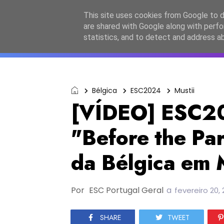
Início
Sobre a equipa
Contactos
Po
This site uses cookies from Google to de
are shared with Google along with perfo
ESC2027
JESC2026
F
statistics, and to detect and address a
Bélgica
ESC2024
Mustii
[VÍDEO] ESC2
"Before the Par
da Bélgica em
Por
ESC Portugal Geral
a
fevereiro 20,
SHARE
TWEET