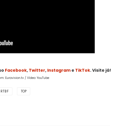
sso
Facebook
,
Twitter
,
Instagram
e
TikTok
. Visite já!
m: Eurovision.tv / Vídeo: YouTube
RTBF
TOP