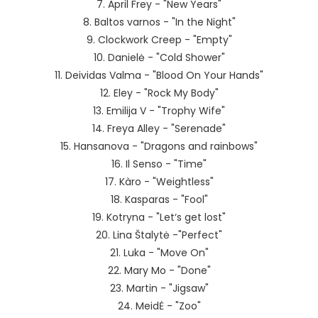
7. April Frey - "New Years"
8. Baltos varnos - "In the Night"
9. Clockwork Creep - "Empty"
10. Danielė - "Cold Shower"
11. Deividas Valma - "Blood On Your Hands"
12. Eley - "Rock My Body"
13. Emilija V - "Trophy Wife"
14. Freya Alley - "Serenade"
15. Hansanova - "Dragons and rainbows"
16. Il Senso - "Time"
17. Kàro - "Weightless"
18. Kasparas - "Fool"
19. Kotryna - "Let‘s get lost"
20. Lina Štalytė -"Perfect"
21. Luka - "Move On"
22. Mary Mo - "Done"
23. Martin - "Jigsaw"
24. MeidĖ - "Zoo"