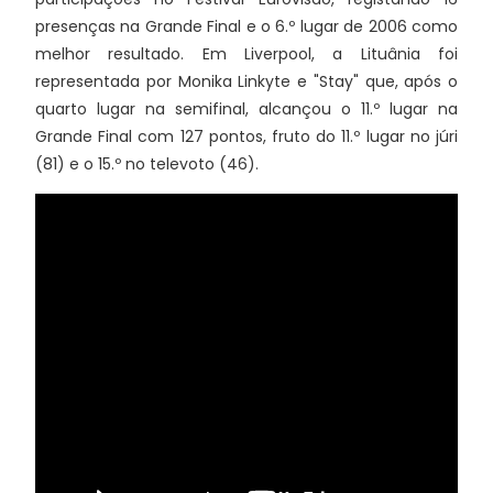
presenças na Grande Final e o 6.º lugar de 2006 como
melhor resultado. Em Liverpool, a Lituânia foi
representada por Monika Linkyte e "Stay" que, após o
quarto lugar na semifinal, alcançou o 11.º lugar na
Grande Final com 127 pontos, fruto do 11.º lugar no júri
(81) e o 15.º no televoto (46).