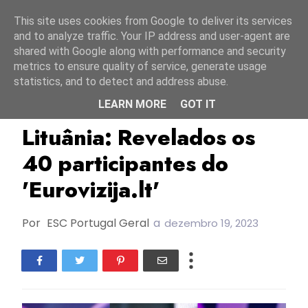
Início
8 agosto 2026
This site uses cookies from Google to deliver its services
and to analyze traffic. Your IP address and user-agent are
shared with Google along with performance and security
metrics to ensure quality of service, generate usage
statistics, and to detect and address abuse.
LEARN MORE
GOT IT
ESC2024
Eurovizija.LT
Lituânia
Lituânia: Revelados os
40 participantes do
'Eurovizija.lt'
Por
ESC Portugal Geral
a
dezembro 19, 2023