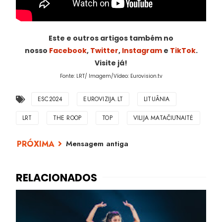
Este e outros artigos também no
nosso
Facebook
,
Twitter
,
Instagram
e
TikTok
.
Visite já!
Fonte: LRT/ Imagem/Vídeo: Eurovision.tv
ESC2024
EUROVIZIJA.LT
LITUÂNIA
LRT
THE ROOP
TOP
VILIJA MATAČIŪNAITĖ
Mensagem antiga