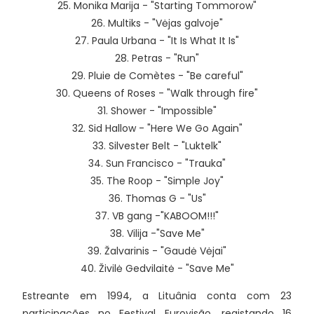
25. Monika Marija - "Starting Tommorow"
26. Multiks - "Vėjas galvoje"
27. Paula Urbana - "It Is What It Is"
28. Petras - "Run"
29. Pluie de Comètes - "Be careful"
30. Queens of Roses - "Walk through fire"
31. Shower - "Impossible"
32. Sid Hallow - "Here We Go Again"
33. Silvester Belt - "Luktelk"
34. Sun Francisco - "Trauka"
35. The Roop - "Simple Joy"
36. Thomas G - "Us"
37. VB gang -"KABOOM!!!"
38. Vilija -"Save Me"
39. Žalvarinis - "Gaudė Vėjai"
40. Živilė Gedvilaitė - "Save Me"
Estreante em 1994, a Lituânia conta com 23
participações no Festival Eurovisão, registando 16