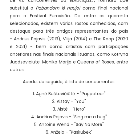
de 40 concorrentes do
Eurovizija.LT
, formato que
substitui o
Pabandom iš naujo!
como final nacional
para o Festival Eurovisão. De entre os quarenta
selecionados, existem vários rostos conhecidos, com
destaque para três antigos representantes do país
- Andrius Pojavis (2013), Vilija (2014) e The Roop (2020
e 2021) - bem como artistas com participações
anteriores nas finais nacionais lituanas, como Kotryna
Juodzeviciute, Monika Marija e Queens of Roses, entre
outros.
Aceda, de seguida, à lista de concorrentes:
1. Agnė Buškevičiūtė - "Puppeteer"
2. Aistay - "You"
3. Aistè - "Hero"
4. Andrius Pojavis - "Sing me a hug"
5. Antoine Wend - "Say No More"
6. Anžela - "Paskubėk"