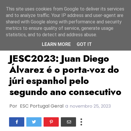
Início
9 agosto 2026
This site uses cookies from Google to deliver its services
and to analyze traffic. Your IP address and user-agent are
shared with Google along with performance and security
metrics to ensure quality of service, generate usage
statistics, and to detect and address abuse.
LEARN MORE
GOT IT
Espanha
JESC2023
Juan Diego Álvarez
JESC2023: Juan Diego
Álvarez é o porta-voz do
júri espanhol pelo
segundo ano consecutivo
Por
ESC Portugal Geral
a
novembro 25, 2023