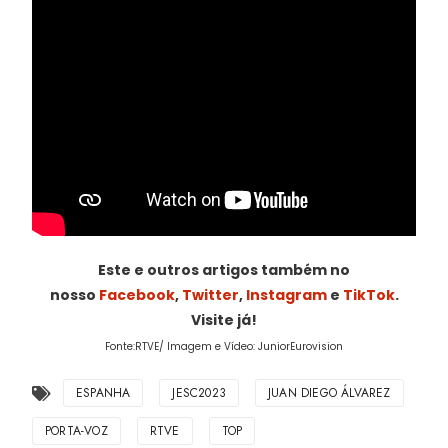
Este e outros artigos também no
nosso
Facebook
,
Twitter
,
Instagram
e
TikTok
.
Visite já!
Fonte:RTVE/ Imagem e Vídeo: JuniorEurovision
ESPANHA
JESC2023
JUAN DIEGO ÁLVAREZ
PORTA-VOZ
RTVE
TOP