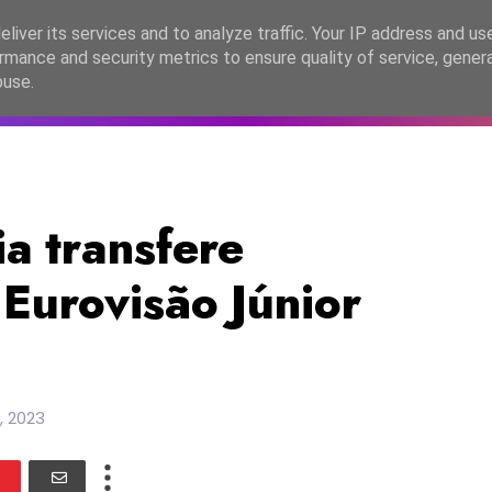
lítica de Privacidade
liver its services and to analyze traffic. Your IP address and us
rmance and security metrics to ensure quality of service, gene
C2026
EASC2026
PORTUGAL
LANÇAMENTOS
ESPE
buse.
a transfere
 Eurovisão Júnior
 2023