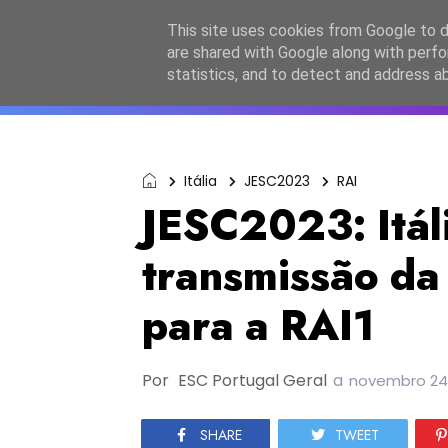
Início
Sobre a equipa
Contactos
Po
This site uses cookies from Google to de
are shared with Google along with perfo
ESC2027
JESC2026
F
statistics, and to detect and address a
Itália
JESC2023
RAI
JESC2023: Itáli
transmissão da
para a RAI1
Por
ESC Portugal Geral
a
novembro 24,
SHARE
TWEET