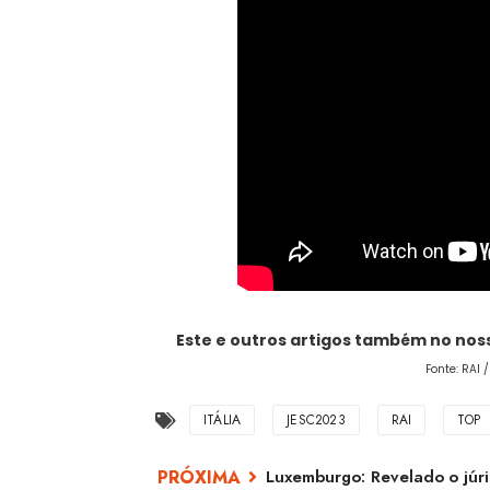
Este e outros artigos também no no
Fonte: RAI 
ITÁLIA
JESC2023
RAI
TOP
Luxemburgo: Revelado o júri 