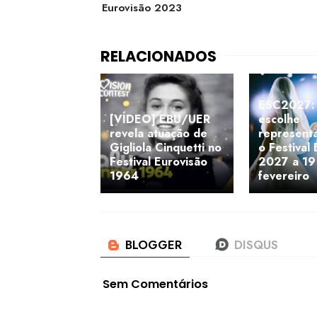
Eurovisão 2023
ESC2027: I
[VÍDEO] EBU/UER
escolhe
revela atuação de
represent
Gigliola Cinquetti no
o Festival
Festival Eurovisão
2027 a 19
1964
fevereiro
Sem Comentários