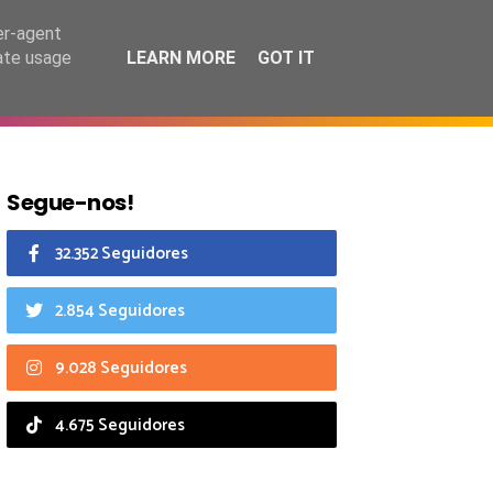
8 agosto 2026
er-agent
rate usage
LEARN MORE
GOT IT
CIAIS
CALENDÁRIO
Segue-nos!
32.352 Seguidores
2.854 Seguidores
9.028 Seguidores
4.675 Seguidores