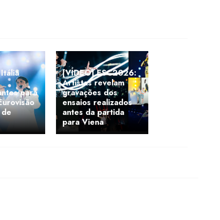
tália
[VÍDEO] ESC2026:
Artistas revelam
antes para
gravações dos
 Eurovisão
ensaios realizados
 de
antes da partida
para Viena