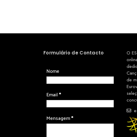
Formulário de Contacto
O ES
onlin
dedi
Nome
Canç
de m
Euro
sele
Email
*
conc
es
Mensagem
*