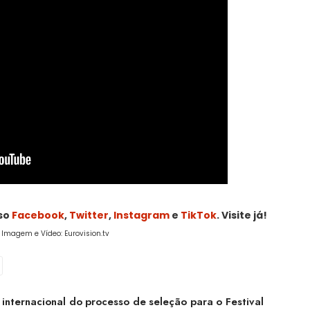
sso
Facebook
,
Twitter
,
Instagram
e
TikTok
. Visite já!
/ Imagem e Vídeo: Eurovision.tv
internacional do processo de seleção para o Festival