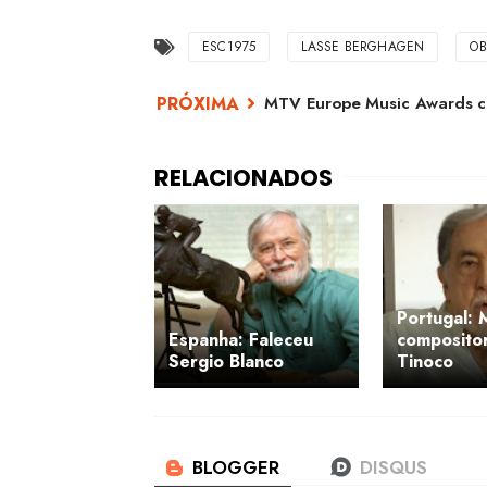
ESC1975
LASSE BERGHAGEN
OB
MTV Europe Music Awards ca
Portugal: 
Espanha: Faleceu
compositor
Sergio Blanco
Tinoco