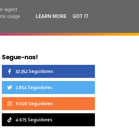
6 agosto 2026
er-agent
rate usage
LEARN MORE
GOT IT
CIAIS
CALENDÁRIO
Segue-nos!
32.352 Seguidores
2.854 Seguidores
9.028 Seguidores
4.675 Seguidores