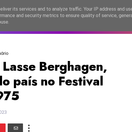
lítica de Privacidade
liver its services and to analyze traffic. Your IP address and us
rmance and security metrics to ensure quality of service, gene
C2026
EASC2026
PORTUGAL
LANÇAMENTOS
ESPE
buse.
uário
 Lasse Berghagen,
o país no Festival
1975
2023