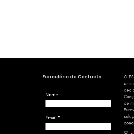
Formulário de Contacto
O ES
onlin
dedi
Nome
Canç
de m
Euro
sele
Email
*
conc
es