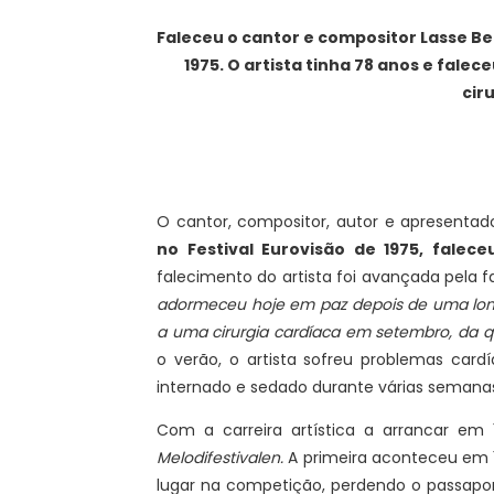
Faleceu o cantor e compositor Lasse B
1975. O artista tinha 78 anos e fal
cir
O cantor, compositor, autor e apresenta
no Festival Eurovisão de 1975, falec
falecimento do artista foi avançada pela
adormeceu hoje em paz depois de uma long
a uma cirurgia cardíaca em setembro, da q
o verão, o artista sofreu problemas card
internado e sedado durante várias semanas
Com a carreira artística a arrancar em
Melodifestivalen.
A primeira aconteceu em
lugar na competição, perdendo o passaport