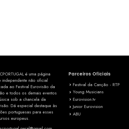
CPORTUGAL é uma página
Parceiros Oficiais
e independente não oficial
Festival da Canção - RTP
cada ao Festival Eurovisão da
Young Musicians
ão e todos os demais eventos
Eurovision.tv
úsica sob a chancela da
visão. Dá especial destaque às
Junior Eurovision
ções portuguesas para esses
ABU
ursos europeus.
cportugal.geral@gmail.com