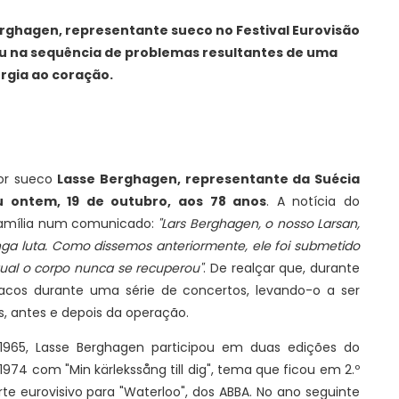
erghagen, representante sueco no Festival Eurovisão
eceu na sequência de problemas resultantes de uma
urgia ao coração.
dor sueco
Lasse Berghagen, representante da Suécia
eu ontem, 19 de outubro, aos 78 anos
. A notícia do
 família num comunicado:
"Lars Berghagen, o nosso Larsan,
a luta. Como dissemos anteriormente, ele foi submetido
ual o corpo nunca se recuperou"
. De realçar que, durante
íacos durante uma série de concertos, levando-o a ser
, antes e depois da operação.
 1965, Lasse Berghagen participou em duas edições do
 1974 com
"Min kärlekssång till dig", tema que ficou em 2.º
e eurovisivo para "Waterloo", dos ABBA. No ano seguinte