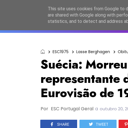
Início
Sobre a equipa
Contactos
Po
This site uses cookies from Google to de
are shared with Google along with perfo
ESC2027
JESC2026
F
statistics, and to detect and address a
ESC1975
Lasse Berghagen
Obit
Suécia: Morreu
representante d
Eurovisão de 
Por
ESC Portugal Geral
a
outubro 20, 
SHARE
TWEET