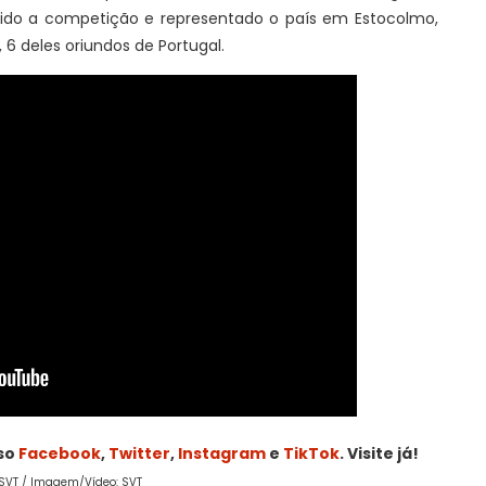
cido a competição e representado o país em Estocolmo,
6 deles oriundos de Portugal.
sso
Facebook
,
Twitter
,
Instagram
e
TikTok
. Visite já!
:SVT / Imagem/Vídeo: SVT