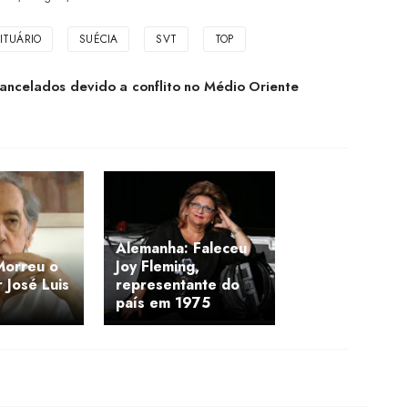
ITUÁRIO
SUÉCIA
SVT
TOP
ncelados devido a conflito no Médio Oriente
Alemanha: Faleceu
Morreu o
Joy Fleming,
 José Luis
representante do
país em 1975