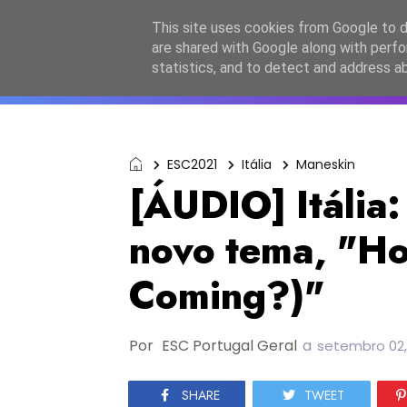
Início
Sobre a equipa
Contactos
Po
This site uses cookies from Google to de
are shared with Google along with perfo
ESC2027
JESC2026
F
statistics, and to detect and address a
ESC2021
Itália
Maneskin
[ÁUDIO] Itália
novo tema, "Ho
Coming?)"
Por
ESC Portugal Geral
a
setembro 02,
SHARE
TWEET