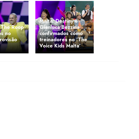
Malta: Destiny e
 The Roop
Gianluca Bezzina
os no
confirmados como
urovisão
treinadores no 'The
Voice Kids Malta'