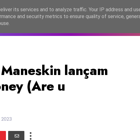
lítica de Privacidade
liver its services and to analyze traffic. Your IP address and us
rmance and security metrics to ensure quality of service, gene
C2026
EASC2026
PORTUGAL
LANÇAMENTOS
ESPE
buse.
: Maneskin lançam
ney (Are u
 2023