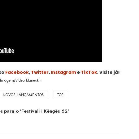
sso
Facebook
,
Twitter
,
Instagram
e
TikTok
. Visite já!
 Imagem/Vídeo: Maneskin
NOVOS LANÇAMENTOS
TOP
s para o 'Festivali i Këngës 62'