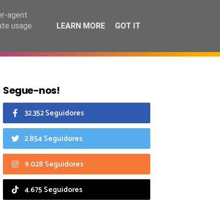
7 agosto 2026
er-agent
rate usage
LEARN MORE
GOT IT
CIAIS
CALENDÁRIO
Segue-nos!
32.352 Seguidores
2.854 Seguidores
9.028 Seguidores
4.675 Seguidores