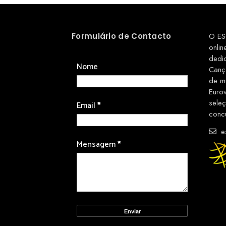
Formulário de Contacto
O ES
onlin
dedi
Nome
Canç
de m
Euro
sele
Email
*
conc
es
Mensagem
*