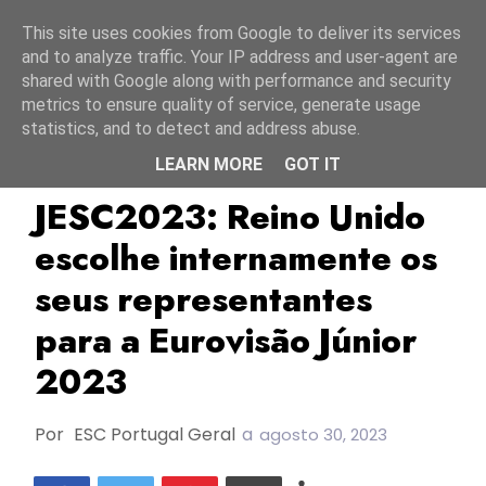
Início
6 agosto 2026
This site uses cookies from Google to deliver its services
and to analyze traffic. Your IP address and user-agent are
shared with Google along with performance and security
metrics to ensure quality of service, generate usage
statistics, and to detect and address abuse.
LEARN MORE
GOT IT
Bbc
JESC2023
Reino Unido
JESC2023: Reino Unido
escolhe internamente os
seus representantes
para a Eurovisão Júnior
2023
Por
ESC Portugal Geral
a
agosto 30, 2023