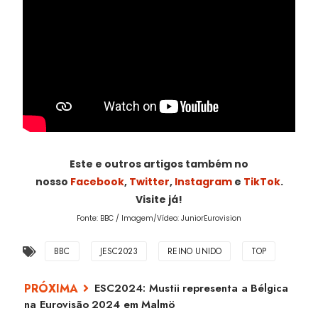
Este e outros artigos também no
nosso
Facebook
,
Twitter
,
Instagram
e
TikTok
.
Visite já!
Fonte: BBC / Imagem/Vídeo: JuniorEurovision
BBC
JESC2023
REINO UNIDO
TOP
ESC2024: Mustii representa a Bélgica
na Eurovisão 2024 em Malmö