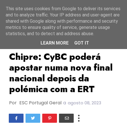
Início
8 agosto 2026
This site uses cookies from Google to deliver its services
and to analyze traffic. Your IP address and user-agent are
shared with Google along with performance and security
metrics to ensure quality of service, generate usage
statistics, and to detect and address abuse.
LEARN MORE
GOT IT
Chipre
CYBC
EBU/UER
Chipre: CyBC poderá
apostar numa nova final
nacional depois da
polémica com a ERT
Por
ESC Portugal Geral
a
agosto 08, 2023