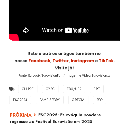
Este e outros artigos também no
nosso
Facebook
,
Twitter
,
Instagram
e
TikTok
.
Visite já!
Fonte: Eurovoix/EurovisionFun / Imagem e Vídeo: Eurovision.tv
CHIPRE
CYBC
EBU/UER
ERT
ESC2024
FAME STORY
GRÉCIA
TOP
ESC2025: Eslováquia pondera
regresso ao Festival Eurovisão em 2025