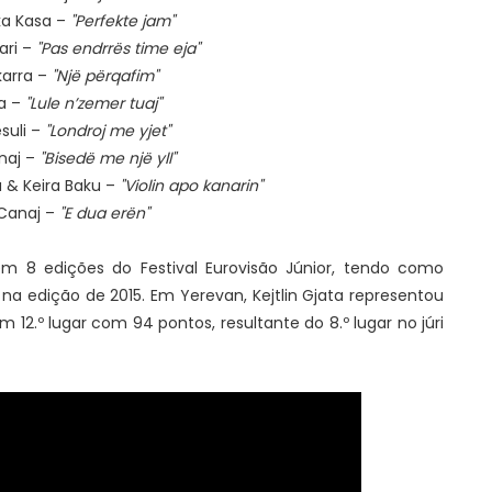
ka Kasa –
"Perfekte jam"
lari –
"Pas endrrës time eja"
Skarra –
"Një përqafim"
a –
"Lule n’zemer tuaj"
suli –
"Londroj me yjet"
naj –
"Bisedë me një yll"
u & Keira Baku –
"Violin apo kanarin"
 Canaj –
"E dua erën"
em 8 edições do Festival Eurovisão Júnior, tendo como
na edição de 2015. Em Yerevan, Kejtlin Gjata representou
 12.º lugar com 94 pontos, resultante do 8.º lugar no júri