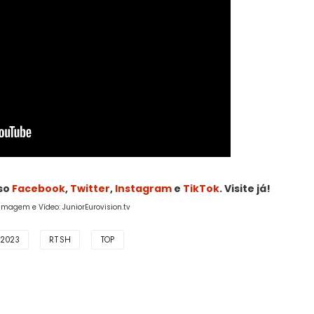
sso
Facebook
,
Twitter
,
Instagram
e
TikTok
. Visite já!
 Imagem e Vídeo: JuniorEurovision.tv
 2023
RTSH
TOP