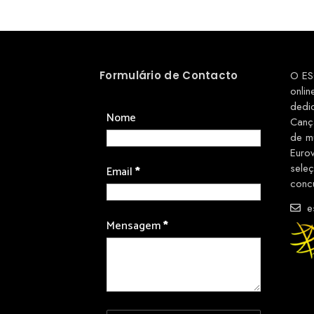
Formulário de Contacto
O ES
onlin
dedi
Nome
Canç
de m
Euro
sele
Email
*
conc
es
Mensagem
*