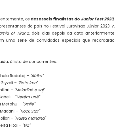
ecentemente, os
dezasseis finalistas do
Junior Fest 2023
,
esentantes do país no Festival Eurovisão Júnior 2023. A
amid of Tirana,
dois dias depois da data anteriormente
m uma série de convidados especiais que recordarão
ida, à lista de concorrentes:
hela Rodakaj –
"Afrika"
 Gjyzeli –
"Bota ime"
hillari –
"Melodinë e saj"
Cabeli – "
Vetëm unë"
a Metohu –
"Smile"
 Madani –
"Rock Star"
ollari -
"Hasta manaña"
eita Hitaj –
"Eja"