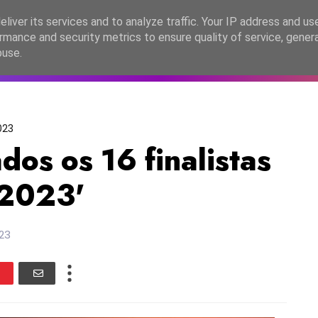
lítica de Privacidade
liver its services and to analyze traffic. Your IP address and us
rmance and security metrics to ensure quality of service, gene
C2026
EASC2026
PORTUGAL
LANÇAMENTOS
ESPE
buse.
023
dos os 16 finalistas
 2023'
23