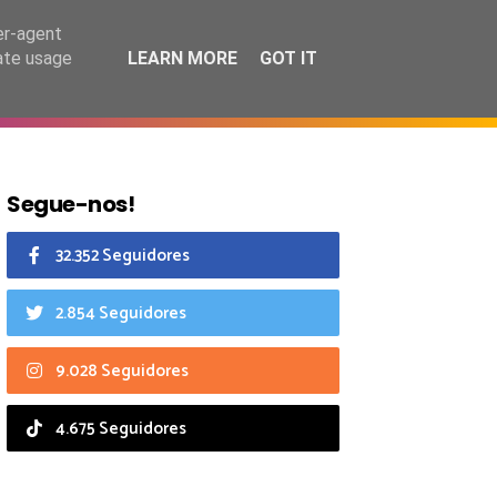
8 agosto 2026
er-agent
rate usage
LEARN MORE
GOT IT
CIAIS
CALENDÁRIO
Segue-nos!
32.352 Seguidores
2.854 Seguidores
9.028 Seguidores
4.675 Seguidores