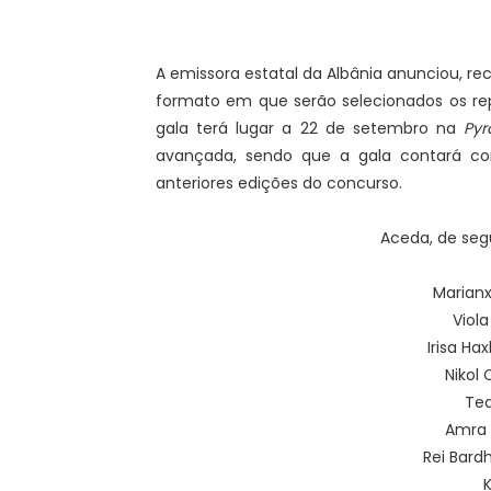
A emissora estatal da Albânia anunciou, r
formato em que serão selecionados os repr
gala terá lugar a 22 de setembro na
Pyr
avançada, sendo que a gala contará co
anteriores edições do concurso.
Aceda, de segu
Marianx
Viola
Irisa Hax
Nikol 
Te
Amra
Rei Bardh
K