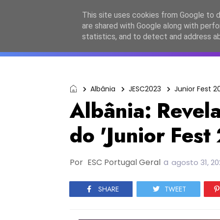
Início
Sobre a equipa
Contactos
Po
This site uses cookies from Google to de
are shared with Google along with perfo
ESC2027
JESC2026
F
statistics, and to detect and address a
Albânia
JESC2023
Junior Fest 2
Albânia: Revela
do 'Junior Fest
Por
ESC Portugal Geral
a
agosto 31, 20
SHARE
TWEET