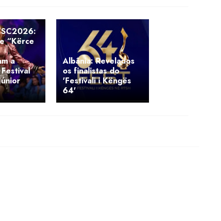
ESC2026:
i e “Kërce
am a
Albânia: Revelados
 Festival
os finalistas do
Júnior
'Festivali i Këngës
64'