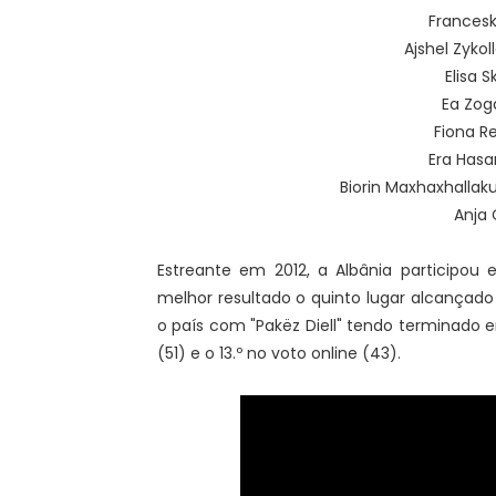
Frances
Ajshel Zykol
Elisa 
Ea Zog
Fiona Re
Era Hasa
Biorin Maxhaxhallak
Anja
Estreante em 2012, a Albânia participou 
melhor resultado o quinto lugar alcançado 
o país com "Pakëz Diell" tendo terminado em
(51) e o 13.º no voto online (43).