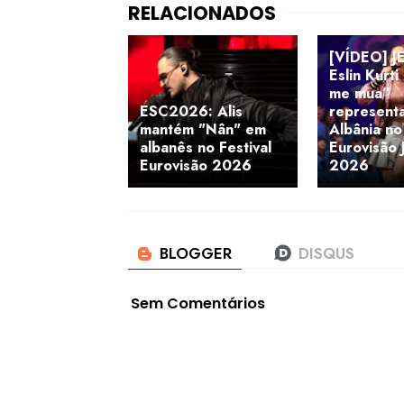
[VÍDEO] J
Eslin Kurt
me mua”
ESC2026: Alis
represent
mantém "Nân" em
Albânia no
albanês no Festival
Eurovisão 
Eurovisão 2026
2026
Sem Comentários