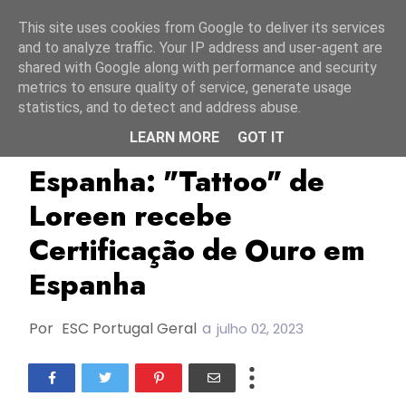
Início
9 agosto 2026
This site uses cookies from Google to deliver its services
and to analyze traffic. Your IP address and user-agent are
shared with Google along with performance and security
metrics to ensure quality of service, generate usage
statistics, and to detect and address abuse.
LEARN MORE
GOT IT
ESC2023
Espanha
Loreen
Espanha: "Tattoo" de
Loreen recebe
Certificação de Ouro em
Espanha
Por
ESC Portugal Geral
a
julho 02, 2023