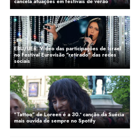
cancela atuações em festivais de verão
EBU/UER: Vídeo das participações de Israel
no Festival Eurovisão "retirado" das redes
sociais
"Tattoo" de Loreen é a 30.ª canção da Suécia
mais ouvida de sempre no Spotify